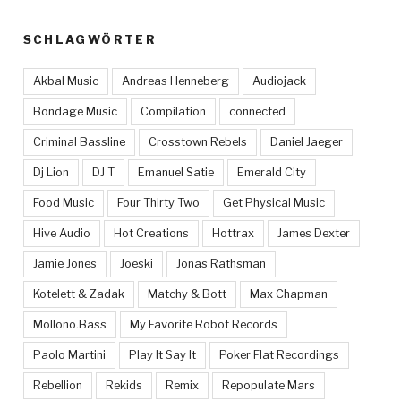
SCHLAGWÖRTER
Akbal Music
Andreas Henneberg
Audiojack
Bondage Music
Compilation
connected
Criminal Bassline
Crosstown Rebels
Daniel Jaeger
Dj Lion
DJ T
Emanuel Satie
Emerald City
Food Music
Four Thirty Two
Get Physical Music
Hive Audio
Hot Creations
Hottrax
James Dexter
Jamie Jones
Joeski
Jonas Rathsman
Kotelett & Zadak
Matchy & Bott
Max Chapman
Mollono.Bass
My Favorite Robot Records
Paolo Martini
Play It Say It
Poker Flat Recordings
Rebellion
Rekids
Remix
Repopulate Mars