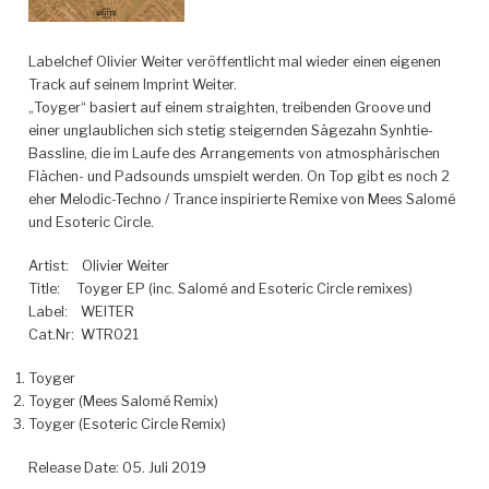
Labelchef Olivier Weiter veröffentlicht mal wieder einen eigenen
Track auf seinem Imprint Weiter.
„Toyger“ basiert auf einem straighten, treibenden Groove und
einer unglaublichen sich stetig steigernden Sägezahn Synhtie-
Bassline, die im Laufe des Arrangements von atmosphärischen
Flächen- und Padsounds umspielt werden.
On Top gibt es noch 2
eher Melodic-Techno / Trance inspirierte Remixe von Mees Salomé
und Esoteric Circle.
Artist:
Olivier Weiter
Title:
Toyger EP (inc. Salomé and Esoteric Circle remixes)
Label:
WEITER
Cat.Nr:
WTR021
Toyger
Toyger (Mees Salomé Remix)
Toyger (Esoteric Circle Remix)
Release Date: 05. Juli 2019