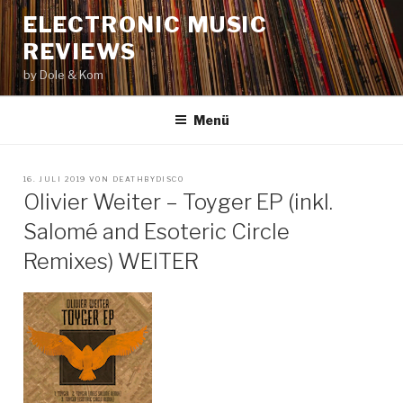
Zum
ELECTRONIC MUSIC
Inhalt
REVIEWS
springen
by Dole & Kom
Menü
VERÖFFENTLICHT
16. JULI 2019
VON
DEATHBYDISCO
AM
Olivier Weiter – Toyger EP (inkl.
Salomé and Esoteric Circle
Remixes) WEITER