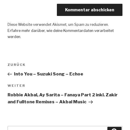
Diese Website verwendet Akismet, um Spam zu reduzieren.
Erfahre mehr darüber, wie deine Kommentardaten verarbeitet
werden
.
Beitragsnavigation
ZURÜCK
Vorheriger
Beitrag
Into You – Suzuki Song – Echoe
WEITER
Nächster
Beitrag
Robbie Akbal, Ay Sarita – Fanaya Part 2 inkl. Zakir
and Fulltone Remixes – Akbal Music
Suche