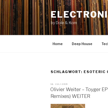
Zum
Inhalt
ELECTRONI
springen
by Dole & Kom
Home
Deep House
Tec
SCHLAGWORT: ESOTERIC 
VERÖFFENTLICHT
16. JULI 2019
AM
Olivier Weiter – Toyger EP
Remixes) WEITER