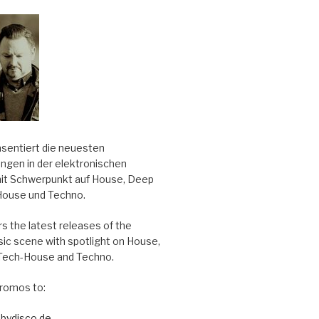
äsentiert die neuesten
ungen in der elektronischen
it Schwerpunkt auf House, Deep
House und Techno.
s the latest releases of the
sic scene with spotlight on House,
Tech-House and Techno.
romos to:
bydisco.de