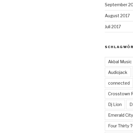
September 2
August 2017
Juli 2017
SCHLAGWÖ
Akbal Music
Audiojack
connected
Crosstown 
Dj Lion
D
Emerald Cit
Four Thirty 