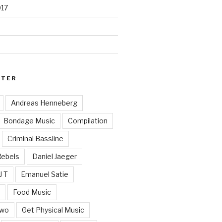
017
RTER
Andreas Henneberg
Bondage Music
Compilation
Criminal Bassline
Rebels
Daniel Jaeger
J T
Emanuel Satie
y
Food Music
Two
Get Physical Music