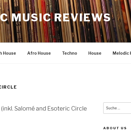
C MUSIC REVIEWS
h House
Afro House
Techno
House
Melodic 
CIRCLE
Suche
 (inkl. Salomé and Esoteric Circle
nach:
ABOUT US