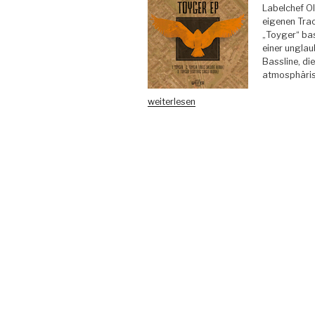
Labelchef Ol
eigenen Trac
„Toyger“ bas
einer unglau
Bassline, di
atmosphäris
„Olivier
weiterlesen
Weiter
–
Toyger
EP
(inkl.
Salomé
and
Esoteric
Circle
Remixes)
WEITER“