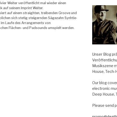
ivier Weiter veröffentlicht mal wieder einen
k auf seinem Imprint Weiter.
iert auf einem straighten, treibenden Groove und
blichen sich stetig steigernden Sägezahn Synhtie-
e im Laufe des Arrangements von
chen Flächen- und Padsounds umspielt werden.
Unser Blog pr
Veröffentlich
Musikszene m
House, Tech-
Our blog cover
electronic mu
Deep House, 
Please send p
promo@death