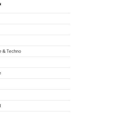
N
e & Techno
e
d