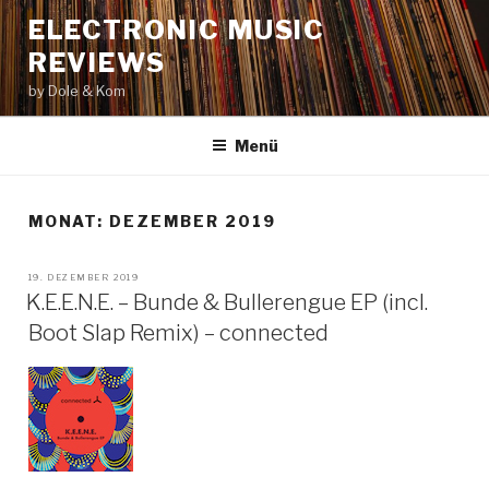
Zum
ELECTRONIC MUSIC
Inhalt
REVIEWS
springen
by Dole & Kom
Menü
MONAT: DEZEMBER 2019
VERÖFFENTLICHT
19. DEZEMBER 2019
AM
K.E.E.N.E. – Bunde & Bullerengue EP (incl.
Boot Slap Remix) – connected