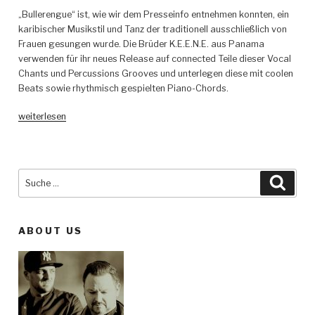
„Bullerengue“ ist, wie wir dem Presseinfo entnehmen konnten, ein
karibischer Musikstil und Tanz der traditionell ausschließlich von
Frauen gesungen wurde. Die Brüder K.E.E.N.E. aus Panama
verwenden für ihr neues Release auf connected Teile dieser Vocal
Chants und Percussions Grooves und unterlegen diese mit coolen
Beats sowie rhythmisch gespielten Piano-Chords.
„K.E.E.N.E.
weiterlesen
–
Bunde
&
Bullerengue
Suche
Such
EP
nach:
(incl.
Boot
ABOUT US
Slap
Remix)
–
connected“