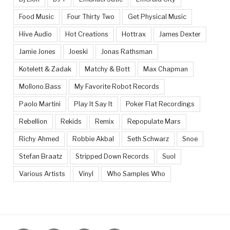
Food Music
Four Thirty Two
Get Physical Music
Hive Audio
Hot Creations
Hottrax
James Dexter
Jamie Jones
Joeski
Jonas Rathsman
Kotelett & Zadak
Matchy & Bott
Max Chapman
Mollono.Bass
My Favorite Robot Records
Paolo Martini
Play It Say It
Poker Flat Recordings
Rebellion
Rekids
Remix
Repopulate Mars
Richy Ahmed
Robbie Akbal
Seth Schwarz
Snoe
Stefan Braatz
Stripped Down Records
Suol
Various Artists
Vinyl
Who Samples Who