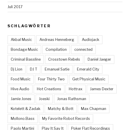
Juli 2017
SCHLAGWÖRTER
Akbal Music
Andreas Henneberg
Audiojack
Bondage Music
Compilation
connected
Criminal Bassline
Crosstown Rebels
Daniel Jaeger
Dj Lion
DJ T
Emanuel Satie
Emerald City
Food Music
Four Thirty Two
Get Physical Music
Hive Audio
Hot Creations
Hottrax
James Dexter
Jamie Jones
Joeski
Jonas Rathsman
Kotelett & Zadak
Matchy & Bott
Max Chapman
Mollono.Bass
My Favorite Robot Records
Paolo Martini
Play It Say It
Poker Flat Recordings