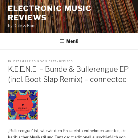
Zum
ELECTRONIC MUSIC
Inhalt
REVIEWS
springen
by Dole & Kom
Menü
VERÖFFENTLICHT
19. DEZEMBER 2019
VON
DEATHBYDISCO
AM
K.E.E.N.E. – Bunde & Bullerengue EP
(incl. Boot Slap Remix) – connected
„Bullerengue“ ist, wie wir dem Presseinfo entnehmen konnten, ein
karibischer Musikstil und Tanz der traditionell ausschließlich von