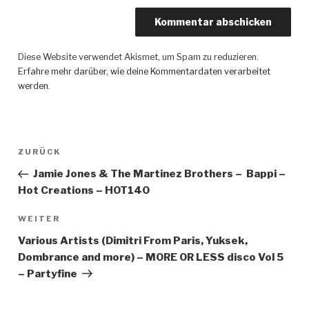
Diese Website verwendet Akismet, um Spam zu reduzieren.
Erfahre mehr darüber, wie deine Kommentardaten verarbeitet
werden
.
Beitragsnavigation
ZURÜCK
Vorheriger
Beitrag
Jamie Jones & The Martinez Brothers – Bappi –
Hot Creations – HOT140
WEITER
Nächster
Beitrag
Various Artists (Dimitri From Paris, Yuksek,
Dombrance and more) – MORE OR LESS disco Vol 5
– Partyfine