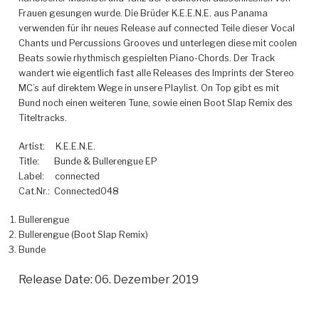
Frauen gesungen wurde. Die Brüder K.E.E.N.E. aus Panama
verwenden für ihr neues Release auf connected Teile dieser Vocal
Chants und Percussions Grooves und unterlegen diese mit coolen
Beats sowie rhythmisch gespielten Piano-Chords.
Der Track
wandert wie eigentlich fast alle Releases des Imprints der Stereo
MC’s auf direktem Wege in unsere Playlist. On Top gibt es mit
Bund noch einen weiteren Tune, sowie einen Boot Slap Remix des
Titeltracks.
Artist:
K.E.E.N.E.
Title:
Bunde & Bullerengue EP
Label:
connected
Cat.Nr.:
Connected048
Bullerengue
Bullerengue (Boot Slap Remix)
Bunde
Release Date: 06. Dezember 2019