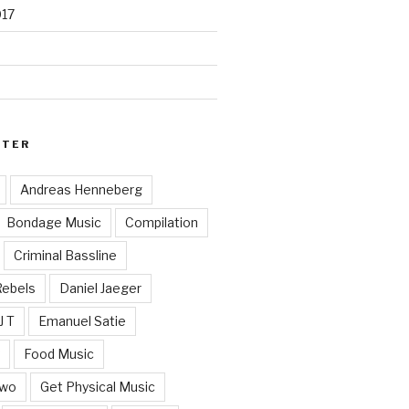
017
RTER
Andreas Henneberg
Bondage Music
Compilation
Criminal Bassline
Rebels
Daniel Jaeger
J T
Emanuel Satie
y
Food Music
Two
Get Physical Music