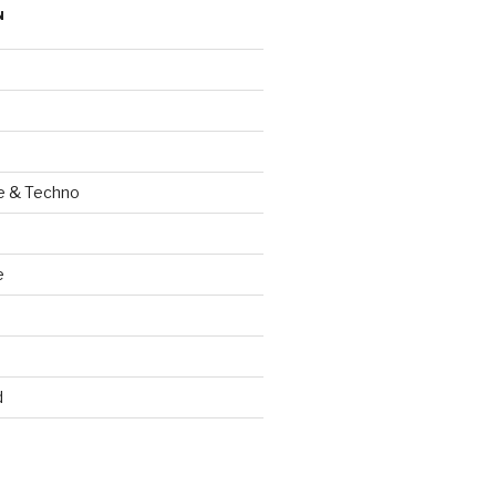
N
e & Techno
e
d