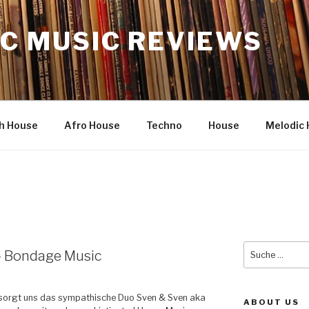
C MUSIC REVIEWS
h House
Afro House
Techno
House
Melodic 
Suche
 – Bondage Music
nach:
rsorgt uns das sympathische Duo Sven & Sven aka
ABOUT US