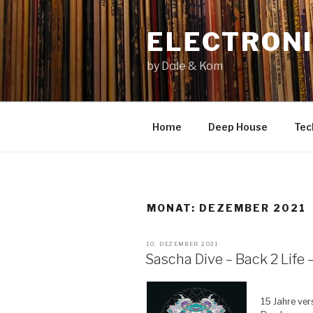
Zum
Inhalt
ELECTRONI
springen
by Dole & Kom
Home
Deep House
Tec
MONAT: DEZEMBER 2021
VERÖFFENTLICHT
10. DEZEMBER 2021
AM
Sascha Dive – Back 2 Life
15 Jahre ve