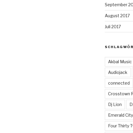
September 2
August 2017
Juli 2017
SCHLAGWÖ
Akbal Music
Audiojack
connected
Crosstown 
Dj Lion
D
Emerald Cit
Four Thirty 