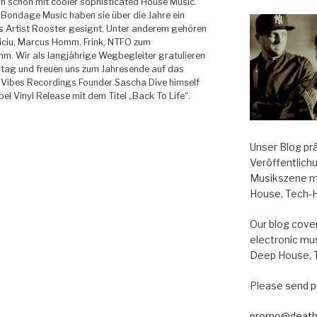
n schon mit cooler sophisticated House Music.
l Bondage Music haben sie über die Jahre ein
s Artist Rooster gesignt. Unter anderem gehören
iciu, Marcus Homm, Frink, NTFO zum
m. Wir als langjährige Wegbegleiter gratulieren
tag und freuen uns zum Jahresende auf das
p Vibes Recordings Founder Sascha Dive himself
pel Vinyl Release mit dem Titel „Back To Life“.
Unser Blog pr
Veröffentlich
Musikszene m
House, Tech-
Our blog cover
electronic mu
Deep House, 
Please send p
promo@death