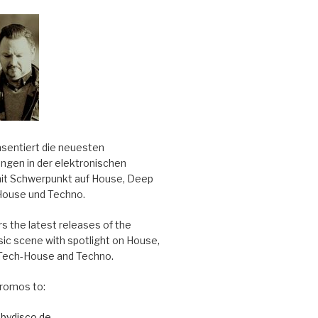
äsentiert die neuesten
ungen in der elektronischen
it Schwerpunkt auf House, Deep
House und Techno.
s the latest releases of the
sic scene with spotlight on House,
Tech-House and Techno.
romos to:
bydisco.de