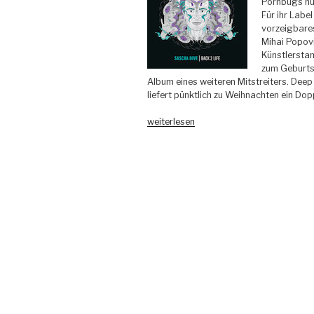
Pornbugs nu
Für ihr Labe
vorzeigbare
Mihai Popov
Künstlerstam
zum Geburts
Album eines weiteren Mitstreiters. Dee
liefert pünktlich zu Weihnachten ein Dop
„Sascha
weiterlesen
Dive
–
Back
2
Life
–
Bondage
Music“