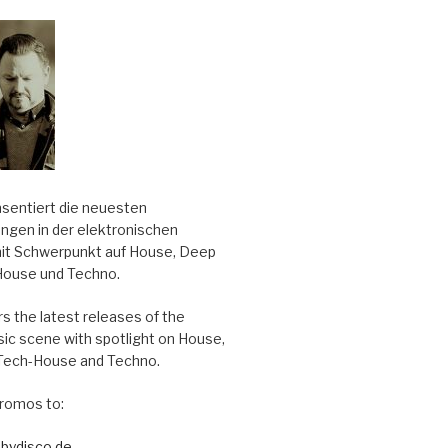
äsentiert die neuesten
ungen in der elektronischen
it Schwerpunkt auf House, Deep
House und Techno.
s the latest releases of the
sic scene with spotlight on House,
Tech-House and Techno.
romos to:
bydisco.de