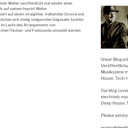
ivier Weiter veröffentlicht mal wieder einen
k auf seinem Imprint Weiter.
iert auf einem straighten, treibenden Groove und
blichen sich stetig steigernden Sägezahn Synhtie-
e im Laufe des Arrangements von
chen Flächen- und Padsounds umspielt werden.
Unser Blog pr
Veröffentlich
Musikszene m
House, Tech-
Our blog cover
electronic mu
Deep House, 
Please send p
promo@death