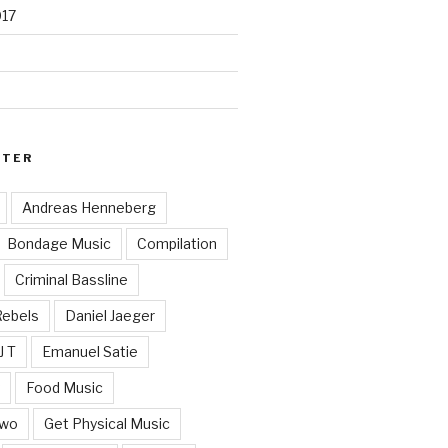
017
RTER
Andreas Henneberg
Bondage Music
Compilation
Criminal Bassline
Rebels
Daniel Jaeger
J T
Emanuel Satie
y
Food Music
Two
Get Physical Music