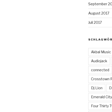
September 2
August 2017
Juli 2017
SCHLAGWÖ
Akbal Music
Audiojack
connected
Crosstown 
Dj Lion
D
Emerald Cit
Four Thirty 