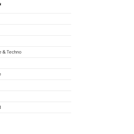
N
e & Techno
e
d