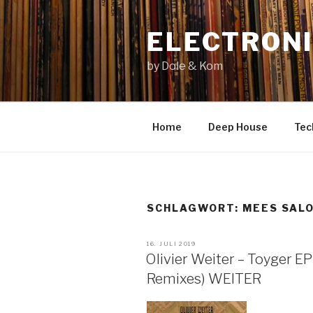
Zum
Inhalt
ELECTRONI
springen
by Dole & Kom
Home
Deep House
Tec
SCHLAGWORT: MEES SAL
VERÖFFENTLICHT
16. JULI 2019
AM
Olivier Weiter – Toyger EP
Remixes) WEITER