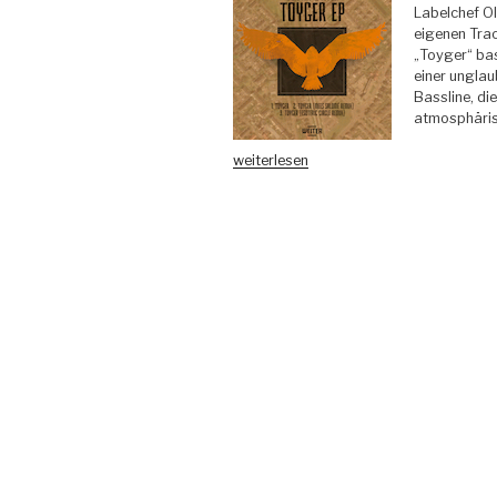
Labelchef Ol
eigenen Trac
„Toyger“ bas
einer unglau
Bassline, di
atmosphäris
„Olivier
weiterlesen
Weiter
–
Toyger
EP
(inkl.
Salomé
and
Esoteric
Circle
Remixes)
WEITER“