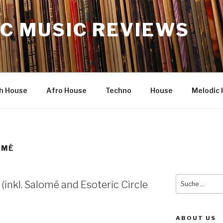
C MUSIC REVIEWS
h House
Afro House
Techno
House
Melodic 
OMÉ
Suche
 (inkl. Salomé and Esoteric Circle
nach:
ABOUT US