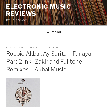
Zum
ELECTRONIC MUSIC
Inhalt
REVIEWS
springen
by Dole & Kom
Menü
VERÖFFENTLICHT
12. SEPTEMBER 2019
VON
DEATHBYDISCO
AM
Robbie Akbal, Ay Sarita – Fanaya
Part 2 inkl. Zakir and Fulltone
Remixes – Akbal Music