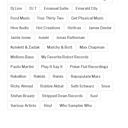
Dj Lion
DJ T
Emanuel Satie
Emerald City
Food Music
Four Thirty Two
Get Physical Music
Hive Audio
Hot Creations
Hottrax
James Dexter
Jamie Jones
Joeski
Jonas Rathsman
Kotelett & Zadak
Matchy & Bott
Max Chapman
Mollono.Bass
My Favorite Robot Records
Paolo Martini
Play It Say It
Poker Flat Recordings
Rebellion
Rekids
Remix
Repopulate Mars
Richy Ahmed
Robbie Akbal
Seth Schwarz
Snoe
Stefan Braatz
Stripped Down Records
Suol
Various Artists
Vinyl
Who Samples Who