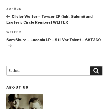
Beitragsnavigation
ZURÜCK
Vorheriger
Beitrag
Olivier Weiter – Toyger EP (inkl. Salomé and
Esoteric Circle Remixes) WEITER
WEITER
Nächster
Beitrag
Sam Shure – Laconia LP – Stil Vor Talent – SVT260
Suche
Such
nach:
ABOUT US