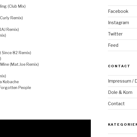
ing (Club Mix)
Facebook
 Curly Remix)
Instagram
RAJ Remix)
Twitter
mix)
Feed
t Since 82 Remix)
)
 Mine (Mat.Joe Remix)
CONTACT
mix)
Impressum / D
a Kobache
 Forgotten People
Dole & Kom
Contact
KATEGORIE