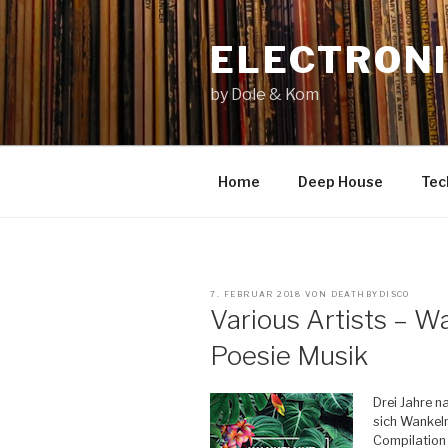
Zum
Inhalt
ELECTRONI
springen
by Dole & Kom
Home
Deep House
Tec
VERÖFFENTLICHT
7. FEBRUAR 2018
VON
DEATHBYDISCO
AM
Various Artists – W
Poesie Musik
Drei Jahre n
sich Wankel
Compilation 