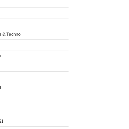
e & Techno
e
d
21