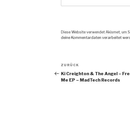
Diese Website verwendet Akismet, um S
deine Kommentardaten verarbeitet wer
Beitragsnavigation
ZURÜCK
Vorheriger
Beitrag
Ki Creighton & The Angel – Fr
Me EP – MadTech Records