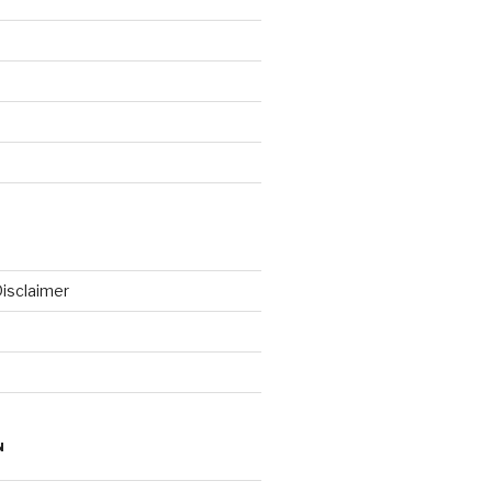
isclaimer
N