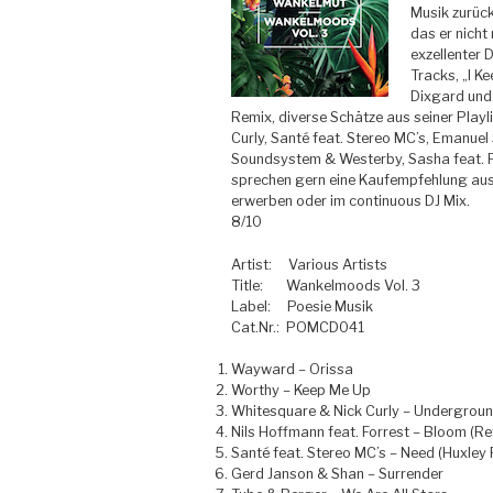
Musik zurück
das er nicht
exzellenter DJ
Tracks, „I K
Dixgard und 
Remix, diverse Schätze aus seiner Playl
Curly, Santé feat. Stereo MC’s, Emanuel 
Soundsystem & Westerby, Sasha feat. Po
sprechen gern eine Kaufempfehlung aus. 
erwerben oder im continuous DJ Mix.
8/10
Artist: Various Artists
Title: Wankelmoods Vol. 3
Label: Poesie Musik
Cat.Nr.: POMCD041
Wayward – Orissa
Worthy – Keep Me Up
Whitesquare & Nick Curly – Undergroun
Nils Hoffmann feat. Forrest – Bloom (Re
Santé feat. Stereo MC’s – Need (Huxley
Gerd Janson & Shan – Surrender