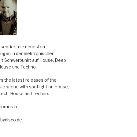
äsentiert die neuesten
ungen in der elektronischen
it Schwerpunkt auf House, Deep
House und Techno.
s the latest releases of the
sic scene with spotlight on House,
Tech-House and Techno.
romos to:
bydisco.de