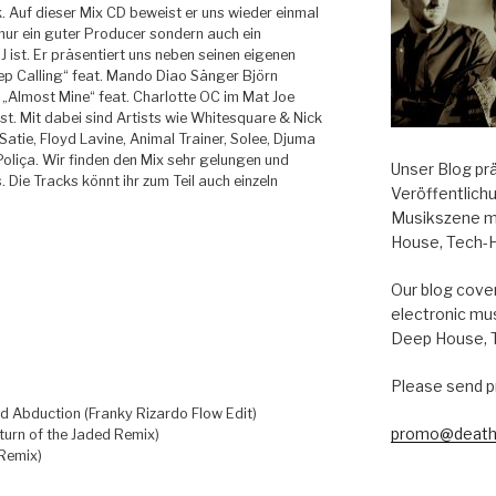
. Auf dieser Mix CD beweist er uns wieder einmal
 nur ein guter Producer sondern auch ein
 ist.
Er präsentiert uns neben seinen eigenen
eep Calling“ feat. Mando Diao Sänger Björn
„Almost Mine“ feat. Charlotte OC im Mat Joe
ist. Mit dabei sind Artists wie Whitesquare & Nick
Satie, Floyd Lavine, Animal Trainer, Solee, Djuma
liça. Wir finden den Mix sehr gelungen und
Unser Blog pr
Die Tracks könnt ihr zum Teil auch einzeln
Veröffentlich
Musikszene m
House, Tech-
Our blog cover
electronic mu
Deep House, 
Please send p
d Abduction (Franky Rizardo Flow Edit)
promo@death
turn of the Jaded Remix)
 Remix)