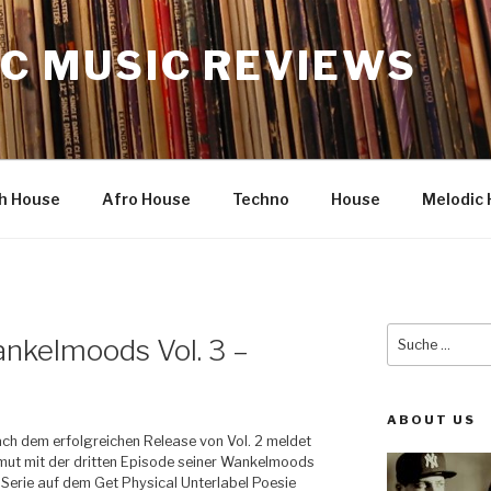
C MUSIC REVIEWS
h House
Afro House
Techno
House
Melodic 
Suche
ankelmoods Vol. 3 –
nach:
ABOUT US
ach dem erfolgreichen Release von Vol. 2 meldet
mut mit der dritten Episode seiner Wankelmoods
Serie auf dem Get Physical Unterlabel Poesie