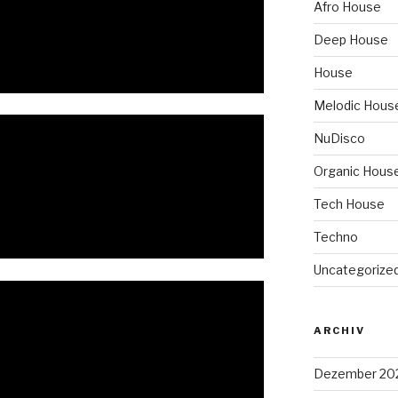
Afro House
Deep House
House
Melodic Hous
NuDisco
Organic Hous
Tech House
Techno
Uncategorize
ARCHIV
Dezember 20