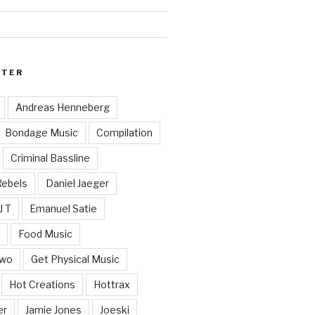
RTER
Andreas Henneberg
Bondage Music
Compilation
Criminal Bassline
Rebels
Daniel Jaeger
J T
Emanuel Satie
y
Food Music
Two
Get Physical Music
Hot Creations
Hottrax
er
Jamie Jones
Joeski