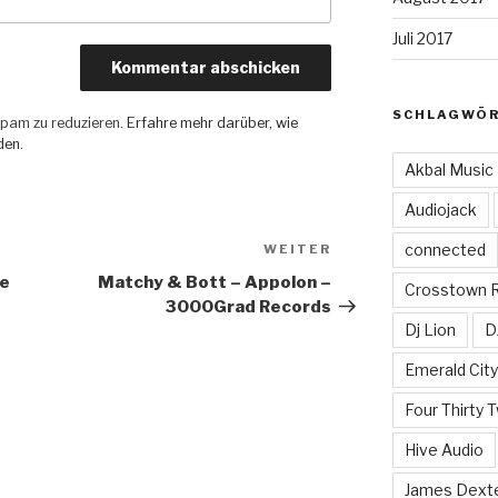
Juli 2017
SCHLAGWÖ
pam zu reduzieren.
Erfahre mehr darüber, wie
den
.
Akbal Music
Audiojack
connected
WEITER
Nächster
Beitrag
ee
Matchy & Bott – Appolon –
Crosstown 
3000Grad Records
Dj Lion
D
Emerald Cit
Four Thirty 
Hive Audio
James Dext