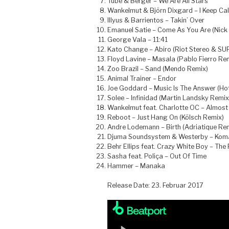
Tube & Berger – We Are All Stars
Wankelmut & Björn Dixgard – I Keep Call
Illyus & Barrientos – Takin’ Over
Emanuel Satie – Come As You Are (Nick
George Vala – 11:41
Kato Change – Abiro (Riot Stereo & SU
Floyd Lavine – Masala (Pablo Fierro Re
Zoo Brazil – Sand (Mendo Remix)
Animal Trainer – Endor
Joe Goddard – Music Is The Answer (Ho
Solee – Infinidad (Martin Landsky Remix
Wankelmut feat. Charlotte OC – Almost
Reboot – Just Hang On (Kölsch Remix)
Andre Lodemann – Birth (Adriatique Re
Djuma Soundsystem & Westerby – Kom
Behr Ellips feat. Crazy White Boy – The
Sasha feat. Poliça – Out Of Time
Hammer – Manaka
Release Date: 23. Februar 2017