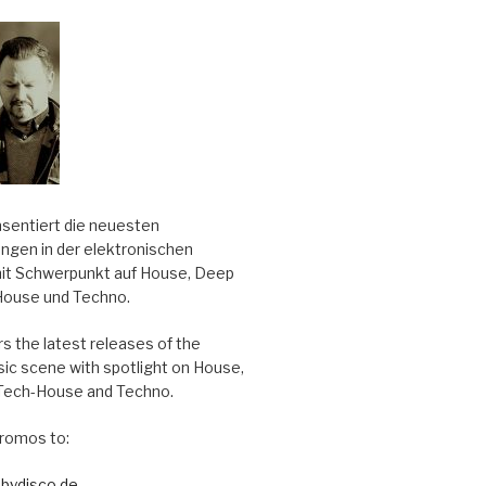
äsentiert die neuesten
ungen in der elektronischen
it Schwerpunkt auf House, Deep
House und Techno.
s the latest releases of the
sic scene with spotlight on House,
Tech-House and Techno.
romos to:
bydisco.de