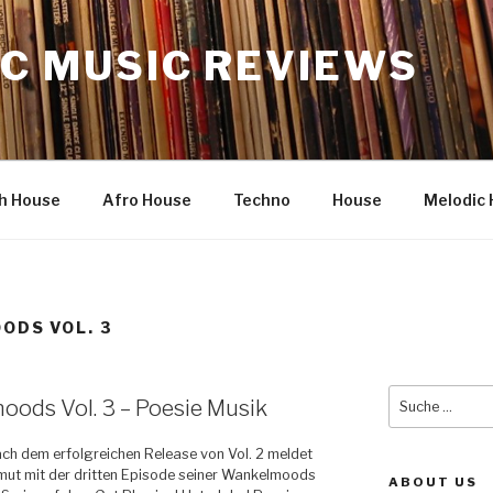
C MUSIC REVIEWS
h House
Afro House
Techno
House
Melodic 
ODS VOL. 3
Suche
oods Vol. 3 – Poesie Musik
nach:
ach dem erfolgreichen Release von Vol. 2 meldet
mut mit der dritten Episode seiner Wankelmoods
ABOUT US