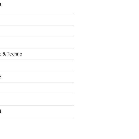
N
e & Techno
e
d