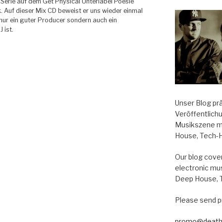
Serie auf dem Get Physical Unterlabel Poesie
. Auf dieser Mix CD beweist er uns wieder einmal
 nur ein guter Producer sondern auch ein
 ist.
ds
Unser Blog pr
Veröffentlich
Musikszene m
House, Tech-
Our blog cover
electronic mu
Deep House, 
Please send p
promo@death