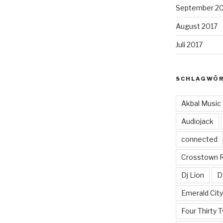
September 2
August 2017
Juli 2017
SCHLAGWÖ
Akbal Music
Audiojack
connected
Crosstown 
Dj Lion
D
Emerald Cit
Four Thirty 