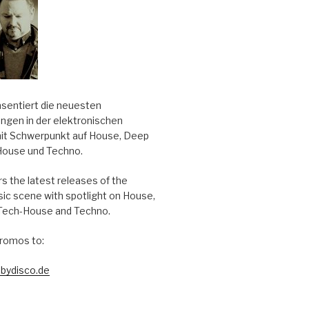
äsentiert die neuesten
ungen in der elektronischen
it Schwerpunkt auf House, Deep
House und Techno.
s the latest releases of the
sic scene with spotlight on House,
Tech-House and Techno.
romos to:
bydisco.de