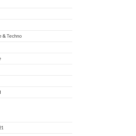
e & Techno
e
d
21