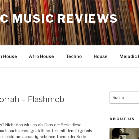
C MUSIC REVIEWS
h House
Afro House
Techno
House
Melodic 
Suche
morrah – Flashmob
nach:
ABOUT US
? Nicht das wir uns als Fans der Serie diese
auch auch schon gestellt hätten, mit dem Ergebnis
och nicht am schaurig schönen Theme der Serie