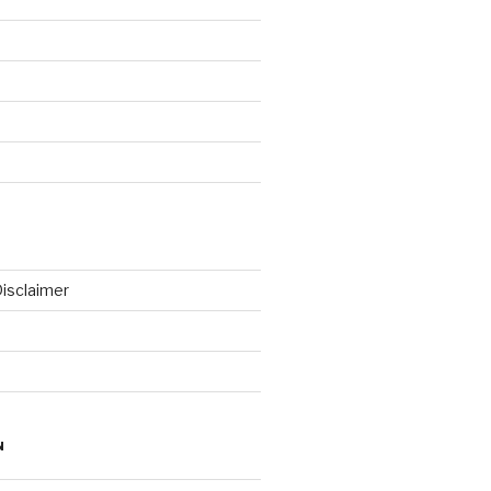
isclaimer
N