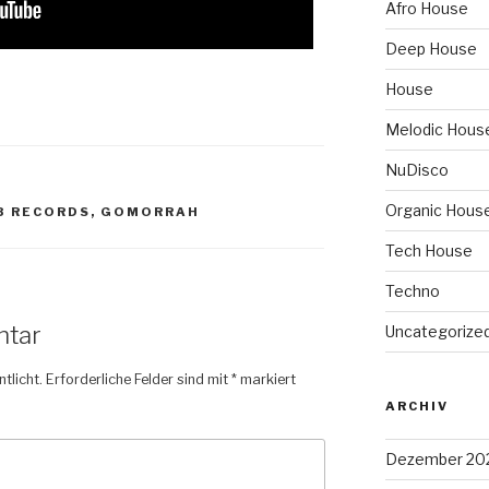
Afro House
Deep House
House
Melodic Hous
NuDisco
Organic Hous
B RECORDS
,
GOMORRAH
Tech House
Techno
ntar
Uncategorize
tlicht.
Erforderliche Felder sind mit
*
markiert
ARCHIV
Dezember 20