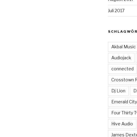
Juli 2017
SCHLAGWÖ
Akbal Music
Audiojack
connected
Crosstown 
Dj Lion
D
Emerald Cit
Four Thirty 
Hive Audio
James Dext