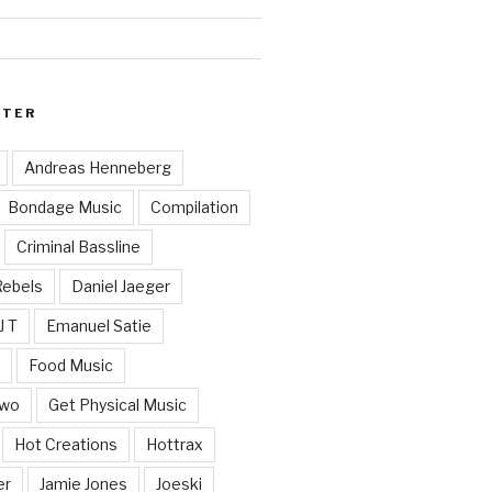
RTER
Andreas Henneberg
Bondage Music
Compilation
Criminal Bassline
Rebels
Daniel Jaeger
J T
Emanuel Satie
y
Food Music
Two
Get Physical Music
Hot Creations
Hottrax
er
Jamie Jones
Joeski