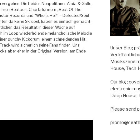
vergehen. Die beiden Neapolitaner Alaia & Gallo,
 ihren Beatport Chartstürmern „Beat Of The
nstar Records und “Who Is He?” – Defected/Soul
ten da keine Skrupel, haben es einfach gemacht
tlichen das Resultat in dieser Woche auf
ch im Loop wiederholende melancholische Melodie
iner punchy Kickdrum, einem schneidenden Hit
Track wird sicherlich seine Fans finden. Uns
Unser Blog pr
cks aber eher in der Original Version, am Ende
Veröffentlich
Musikszene m
House, Tech-
Our blog cover
electronic mu
Deep House, 
Please send p
promo@death