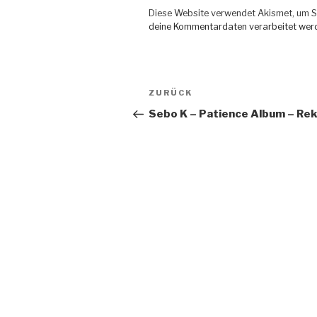
Diese Website verwendet Akismet, um S
deine Kommentardaten verarbeitet wer
Beitragsnavigation
ZURÜCK
Vorheriger
Beitrag
Sebo K – Patience Album – Rek