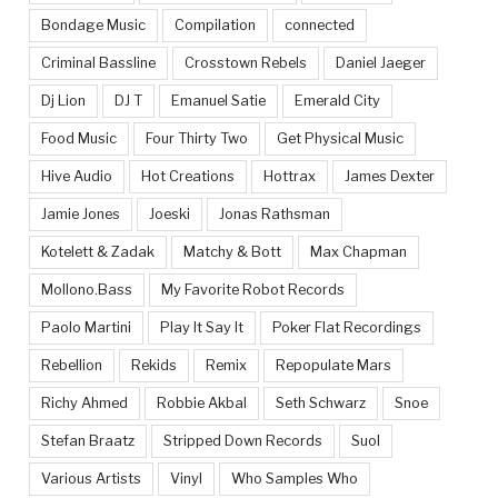
Bondage Music
Compilation
connected
Criminal Bassline
Crosstown Rebels
Daniel Jaeger
Dj Lion
DJ T
Emanuel Satie
Emerald City
Food Music
Four Thirty Two
Get Physical Music
Hive Audio
Hot Creations
Hottrax
James Dexter
Jamie Jones
Joeski
Jonas Rathsman
Kotelett & Zadak
Matchy & Bott
Max Chapman
Mollono.Bass
My Favorite Robot Records
Paolo Martini
Play It Say It
Poker Flat Recordings
Rebellion
Rekids
Remix
Repopulate Mars
Richy Ahmed
Robbie Akbal
Seth Schwarz
Snoe
Stefan Braatz
Stripped Down Records
Suol
Various Artists
Vinyl
Who Samples Who