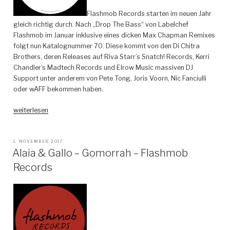
Flashmob Records starten im neuen Jahr
gleich richtig durch. Nach „Drop The Bass“ von Labelchef
Flashmob im Januar inklusive eines dicken Max Chapman Remixes
folgt nun Katalognummer 70. Diese kommt von den Di Chitra
Brothers, deren Releases auf Riva Starr’s Snatch! Records, Kerri
Chandler’s Madtech Records und Elrow Music massiven DJ
Support unter anderem von Pete Tong, Joris Voorn, Nic Fanciulli
oder wAFF bekommen haben.
„Di
weiterlesen
Chiara
Brothers
–
VERÖFFENTLICHT
1. NOVEMBER 2017
AM
Alaia & Gallo – Gomorrah – Flashmob
Love
Me
Records
–
Flashmob
Records“