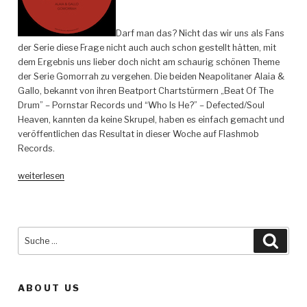
Darf man das? Nicht das wir uns als Fans
der Serie diese Frage nicht auch auch schon gestellt hätten, mit
dem Ergebnis uns lieber doch nicht am schaurig schönen Theme
der Serie Gomorrah zu vergehen. Die beiden Neapolitaner Alaia &
Gallo, bekannt von ihren Beatport Chartstürmern „Beat Of The
Drum” – Pornstar Records und “Who Is He?” – Defected/Soul
Heaven, kannten da keine Skrupel, haben es einfach gemacht und
veröffentlichen das Resultat in dieser Woche auf Flashmob
Records.
„Alaia
weiterlesen
&
Gallo
–
Gomorrah
Suche
Such
–
nach:
Flashmob
Records“
ABOUT US