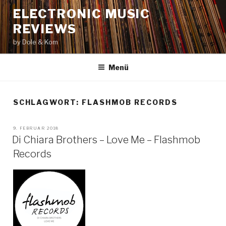
Zum
ELECTRONIC MUSIC
Inhalt
REVIEWS
springen
by Dole & Kom
Menü
SCHLAGWORT: FLASHMOB RECORDS
VERÖFFENTLICHT
9. FEBRUAR 2018
AM
Di Chiara Brothers – Love Me – Flashmob
Records