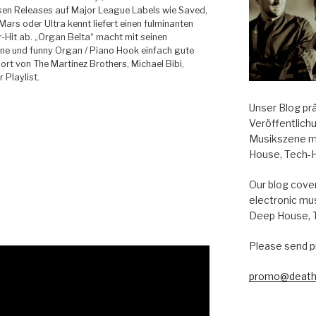
sen Releases auf Major League Labels wie Saved,
ars oder Ultra kennt liefert einen fulminanten
Hit ab.
„Organ Belta“ macht mit seinen
line und funny Organ / Piano Hook einfach gute
rt von The Martinez Brothers, Michael Bibi,
 Playlist.
Unser Blog pr
Veröffentlich
Musikszene m
House, Tech-
Our blog cover
electronic mu
Deep House, 
Please send p
promo@death