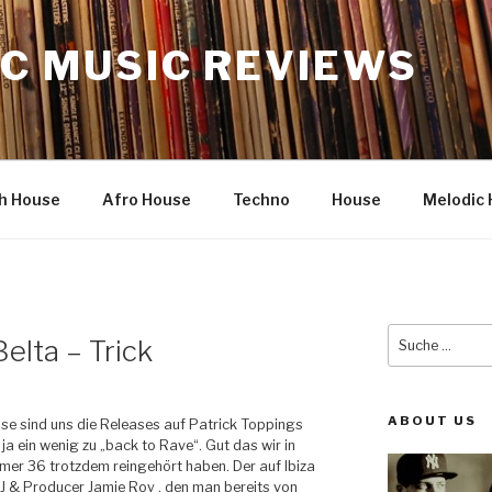
C MUSIC REVIEWS
h House
Afro House
Techno
House
Melodic 
Suche
elta – Trick
nach:
ABOUT US
e sind uns die Releases auf Patrick Toppings
 ja ein wenig zu „back to Rave“. Gut das wir in
er 36 trotzdem reingehört haben. Der auf Ibiza
J & Producer Jamie Roy , den man bereits von