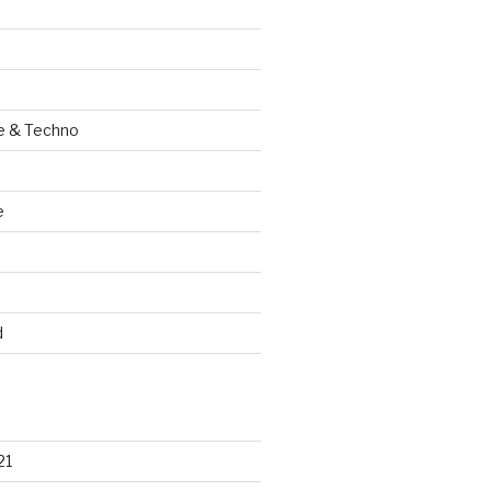
e & Techno
e
d
21