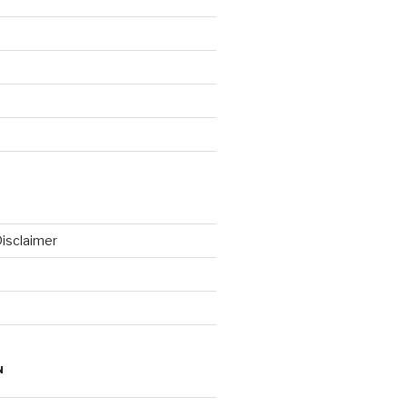
isclaimer
N