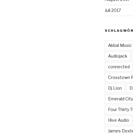
Juli 2017
SCHLAGWÖ
Akbal Music
Audiojack
connected
Crosstown 
Dj Lion
D
Emerald Cit
Four Thirty 
Hive Audio
James Dext