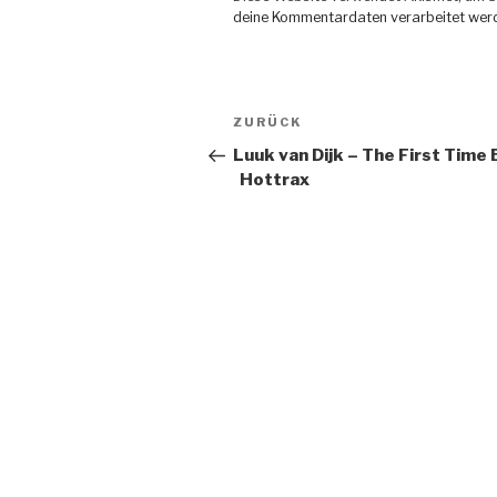
deine Kommentardaten verarbeitet wer
Beitragsnavigation
ZURÜCK
Vorheriger
Beitrag
Luuk van Dijk – The First Time 
Hottrax