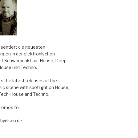
äsentiert die neuesten
ungen in der elektronischen
it Schwerpunkt auf House, Deep
House und Techno.
s the latest releases of the
sic scene with spotlight on House,
Tech-House and Techno.
romos to:
bydisco.de