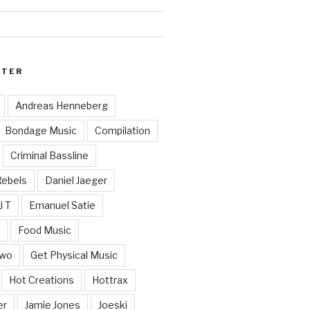
RTER
Andreas Henneberg
Bondage Music
Compilation
Criminal Bassline
Rebels
Daniel Jaeger
J T
Emanuel Satie
y
Food Music
Two
Get Physical Music
Hot Creations
Hottrax
er
Jamie Jones
Joeski