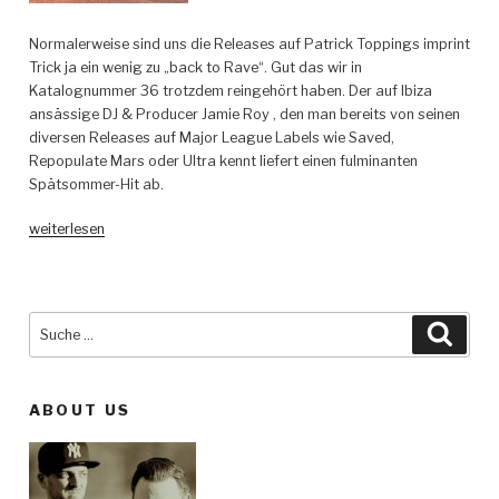
Normalerweise sind uns die Releases auf Patrick Toppings imprint
Trick ja ein wenig zu „back to Rave“. Gut das wir in
Katalognummer 36 trotzdem reingehört haben. Der auf Ibiza
ansässige DJ & Producer Jamie Roy , den man bereits von seinen
diversen Releases auf Major League Labels wie Saved,
Repopulate Mars oder Ultra kennt liefert einen fulminanten
Spätsommer-Hit ab.
„Jamie
weiterlesen
Roy
–
Organ
Belta
Suche
Such
–
nach:
Trick“
ABOUT US