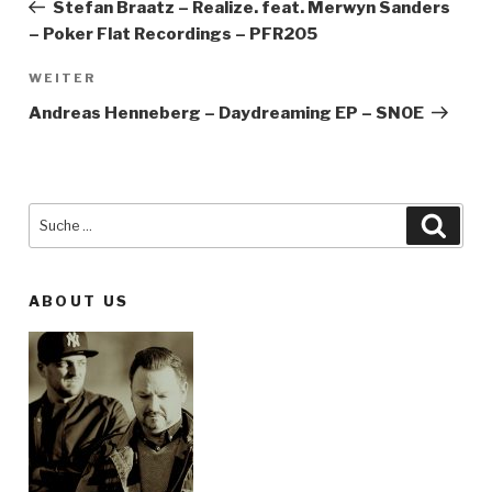
Stefan Braatz – Realize. feat. Merwyn Sanders
– Poker Flat Recordings – PFR205
WEITER
Nächster
Beitrag
Andreas Henneberg – Daydreaming EP – SNOE
Suche
Such
nach:
ABOUT US