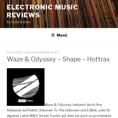
Zum
ELECTRONIC MUSIC
Inhalt
REVIEWS
springen
by Dole & Kom
Menü
VERÖFFENTLICHT
15. AUGUST 2018
VON
DEATHBYDISCO
AM
Waze & Odyssey – Shape – Hottrax
Waze & Odyssey, bekannt durch ihre
Releases auf Relief, Unknown To The Unknown und Edible, oder ihr
eigenes Label W&O Street Tracks auf dem sie auch so prominente