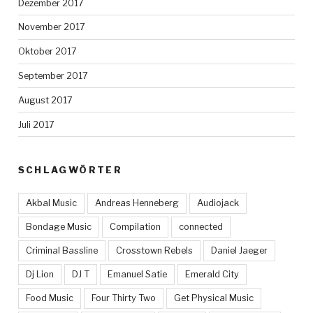
Dezember 2017
November 2017
Oktober 2017
September 2017
August 2017
Juli 2017
SCHLAGWÖRTER
Akbal Music
Andreas Henneberg
Audiojack
Bondage Music
Compilation
connected
Criminal Bassline
Crosstown Rebels
Daniel Jaeger
Dj Lion
DJ T
Emanuel Satie
Emerald City
Food Music
Four Thirty Two
Get Physical Music