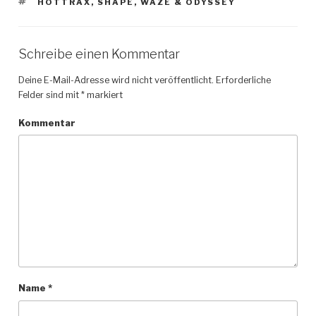
SCHLAGWÖRTER
HOTTRAX
,
SHAPE
,
WAZE & ODYSSEY
Schreibe einen Kommentar
Deine E-Mail-Adresse wird nicht veröffentlicht.
Erforderliche
Felder sind mit
*
markiert
Kommentar
Name
*