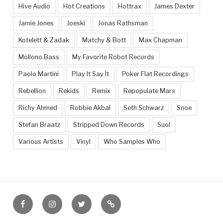
Hive Audio
Hot Creations
Hottrax
James Dexter
Jamie Jones
Joeski
Jonas Rathsman
Kotelett & Zadak
Matchy & Bott
Max Chapman
Mollono.Bass
My Favorite Robot Records
Paolo Martini
Play It Say It
Poker Flat Recordings
Rebellion
Rekids
Remix
Repopulate Mars
Richy Ahmed
Robbie Akbal
Seth Schwarz
Snoe
Stefan Braatz
Stripped Down Records
Suol
Various Artists
Vinyl
Who Samples Who
Facebook
Instagram
Twitter
Feed