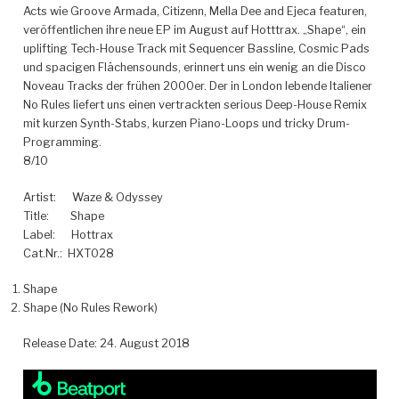
Acts wie Groove Armada, Citizenn, Mella Dee and Ejeca featuren,
veröffentlichen ihre neue EP im August auf Hotttrax.
„Shape“, ein
uplifting Tech-House Track mit Sequencer Bassline, Cosmic Pads
und spacigen Flächensounds, erinnert uns ein wenig an die Disco
Noveau Tracks der frühen 2000er. Der in London lebende Italiener
No Rules liefert uns einen vertrackten serious Deep-House Remix
mit kurzen Synth-Stabs, kurzen Piano-Loops und tricky Drum-
Programming.
8/10
Artist:
Waze & Odyssey
Title:
Shape
Label:
Hottrax
Cat.Nr.:
HXT028
Shape
Shape (No Rules Rework)
Release Date: 24. August 2018