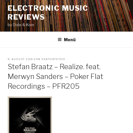
Zum
ELECTRONIC MUSIC
Inhalt
REVIEWS
springen
by Dole & Kom
Menü
VERÖFFENTLICHT
9. AUGUST 2018
VON
DEATHBYDISCO
AM
Stefan Braatz – Realize. feat.
Merwyn Sanders – Poker Flat
Recordings – PFR205