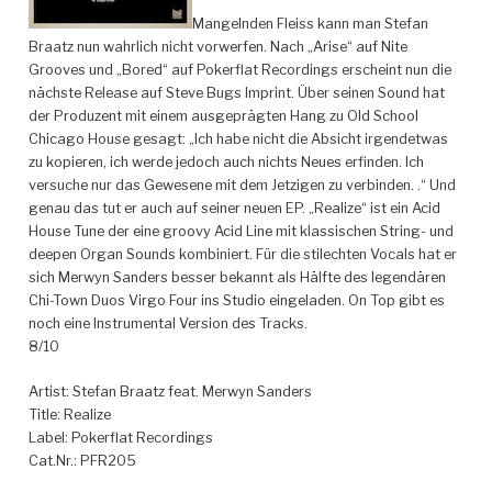
Mangelnden Fleiss kann man Stefan
Braatz nun wahrlich nicht vorwerfen. Nach „Arise“ auf Nite
Grooves und „Bored“ auf Pokerflat Recordings erscheint nun die
nächste Release auf Steve Bugs Imprint.
Über seinen Sound hat
der Produzent mit einem ausgeprägten Hang zu Old School
Chicago House gesagt: „Ich habe nicht die Absicht irgendetwas
zu kopieren, ich werde jedoch auch nichts Neues erfinden. Ich
versuche nur das Gewesene mit dem Jetzigen zu verbinden. .“ Und
genau das tut er auch auf seiner neuen EP. „Realize“ ist ein Acid
House Tune der eine groovy Acid Line mit klassischen String- und
deepen Organ Sounds kombiniert. Für die stilechten Vocals hat er
sich Merwyn Sanders besser bekannt als Hälfte des legendären
Chi-Town Duos Virgo Four ins Studio eingeladen. On Top gibt es
noch eine Instrumental Version des Tracks.
8/10
Artist: Stefan Braatz feat. Merwyn Sanders
Title: Realize
Label: Pokerflat Recordings
Cat.Nr.: PFR205