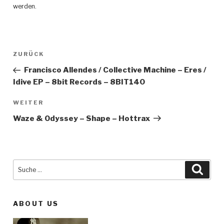
werden
.
Beitragsnavigation
ZURÜCK
Vorheriger
Beitrag
Francisco Allendes / Collective Machine – Eres /
Idive EP – 8bit Records – 8BIT140
WEITER
Nächster
Beitrag
Waze & Odyssey – Shape – Hottrax
Suche
Such
nach:
ABOUT US