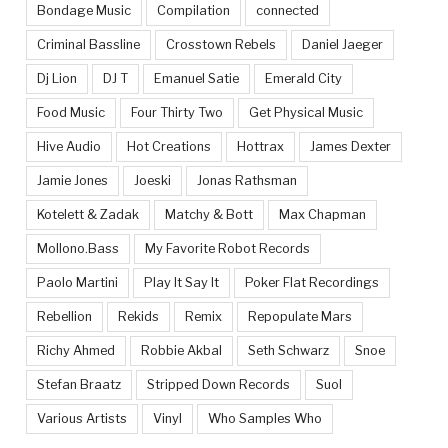
Bondage Music
Compilation
connected
Criminal Bassline
Crosstown Rebels
Daniel Jaeger
Dj Lion
DJ T
Emanuel Satie
Emerald City
Food Music
Four Thirty Two
Get Physical Music
Hive Audio
Hot Creations
Hottrax
James Dexter
Jamie Jones
Joeski
Jonas Rathsman
Kotelett & Zadak
Matchy & Bott
Max Chapman
Mollono.Bass
My Favorite Robot Records
Paolo Martini
Play It Say It
Poker Flat Recordings
Rebellion
Rekids
Remix
Repopulate Mars
Richy Ahmed
Robbie Akbal
Seth Schwarz
Snoe
Stefan Braatz
Stripped Down Records
Suol
Various Artists
Vinyl
Who Samples Who