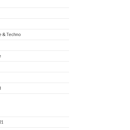
e & Techno
e
d
21