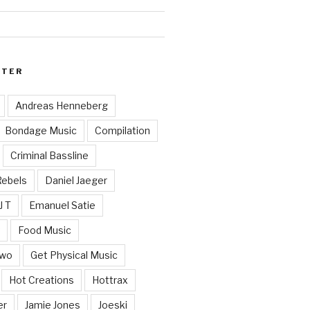
RTER
Andreas Henneberg
Bondage Music
Compilation
Criminal Bassline
Rebels
Daniel Jaeger
J T
Emanuel Satie
y
Food Music
Two
Get Physical Music
Hot Creations
Hottrax
er
Jamie Jones
Joeski