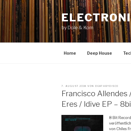
Zum
Inhalt
ELECTRONI
springen
by Dole & Kom
Home
Deep House
Tec
VERÖFFENTLICHT
7. AUGUST 2018
VON
DEATHBYDISCO
AM
Francisco Allendes 
Eres / Idive EP – 8
8 Bit Record
veröffentlic
von Chiles 