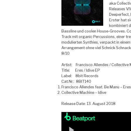
aka Collecti
Releases VI
Deeperfect,
Erster hat s
kombiniert d
Bassline und coolen House-Grooves. Coll
Track mit organic Percussions, einer tr
modulierten Synthies, verpackt in eine
Arrangement ohne viel Schnick Schnack
8/10
Artist: Francisco Allendes / Collective
Title: Eres / Idive EP
Label: 8bit Records
Cat.Nr.: 8BIT140
Francisco Allendes feat. Be Manu – Ere
Collective Machine – Idive
Release Date: 13. August 2018