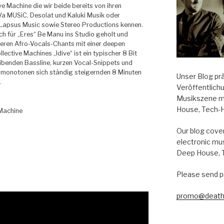
ve Machine die wir beide bereits von ihren
Va MUSiC, Desolat und Kaluki Musik oder
 Lapsus Music sowie Stereo Productions kennen.
ich für „Eres“ Be Manu ins Studio geholt und
eren Afro-Vocals-Chants mit einer deepen
ective Machines „Idive“ ist ein typischer 8 Bit
eibenden Bassline, kurzen Vocal-Snippets und
m monotonen sich ständig steigernden 8 Minuten
Unser Blog pr
.
Veröffentlich
Musikszene m
House, Tech-
 Machine
Our blog cover
electronic mu
s
Deep House, 
Please send p
promo@death