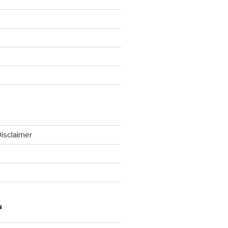
isclaimer
N