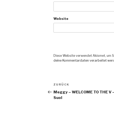
Website
Diese Website verwendet Akismet, um S
deine Kommentardaten verarbeitet wer
Beitragsnavigation
ZURÜCK
Vorheriger
Beitrag
Meggy – WELCOME TO THE V 
Suol