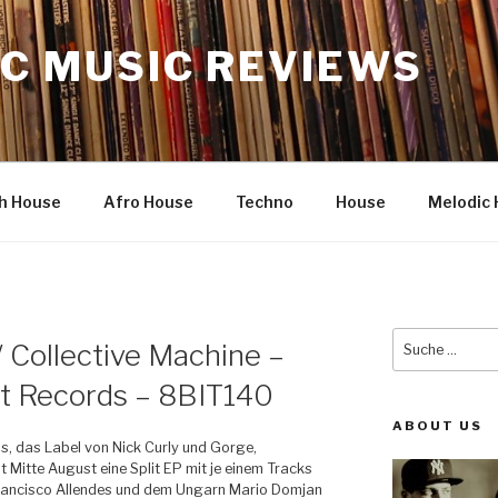
C MUSIC REVIEWS
h House
Afro House
Techno
House
Melodic 
Suche
/ Collective Machine –
nach:
bit Records – 8BIT140
ABOUT US
s, das Label von Nick Curly und Gorge,
ht Mitte August eine Split EP mit je einem Tracks
Francisco Allendes und dem Ungarn Mario Domjan