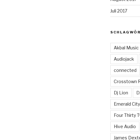
Juli 2017
SCHLAGWÖ
Akbal Music
Audiojack
connected
Crosstown 
Dj Lion
D
Emerald Cit
Four Thirty 
Hive Audio
James Dext