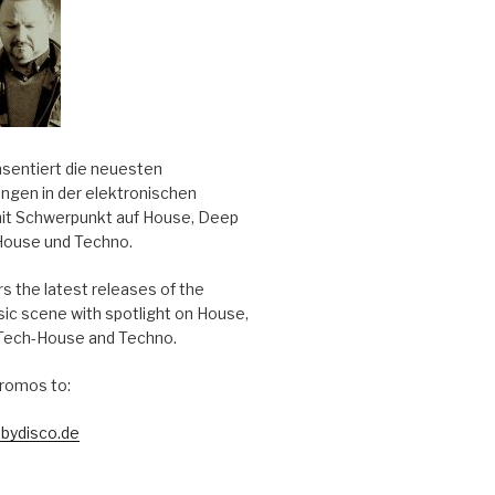
äsentiert die neuesten
ungen in der elektronischen
it Schwerpunkt auf House, Deep
House und Techno.
s the latest releases of the
sic scene with spotlight on House,
Tech-House and Techno.
romos to:
bydisco.de