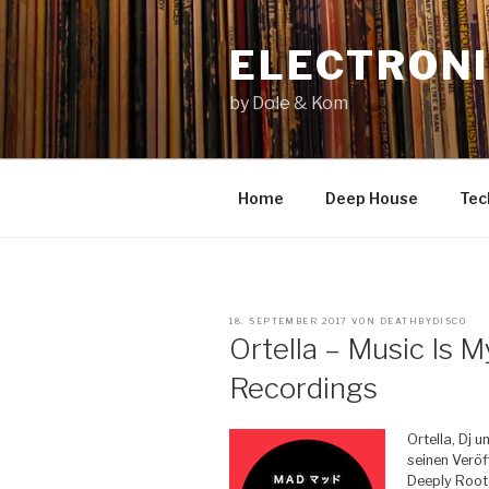
Zum
Inhalt
ELECTRONI
springen
by Dole & Kom
Home
Deep House
Tec
VERÖFFENTLICHT
18. SEPTEMBER 2017
VON
DEATHBYDISCO
AM
Ortella – Music Is 
Recordings
Ortella, Dj 
seinen Veröf
Deeply Root