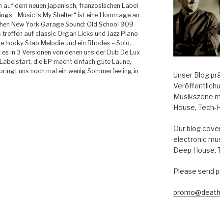
n auf dem neuen japanisch, französischen Label
ngs. „Music Is My Shelter“ ist eine Hommage an
chen New York Garage Sound: Old School 909
treffen auf classic Organ Licks und Jazz Piano
ne hooky Stab Melodie und ein Rhodes – Solo,
es in 3 Versionen von denen uns der Dub De Lux
r Labelstart, die EP macht einfach gute Laune,
 bringt uns noch mal ein wenig Sommerfeeling in
Unser Blog pr
Veröffentlich
Musikszene m
House, Tech-
Our blog cover
electronic mu
Deep House, 
Please send p
promo@death