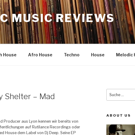
C MUSIC REVIEWS
h House
Afro House
Techno
House
Melodic 
Suche
My Shelter – Mad
nach:
ABOUT US
und Producer aus Lyon kennen wir bereits von
fentlichungen auf Rutilance Recordings oder
ed House dem Label von Dj Deep. Seine EP