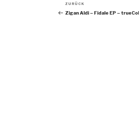
Beitragsnavigation
ZURÜCK
Vorheriger
Beitrag
Zigan Aldi – Fidale EP – trueCo