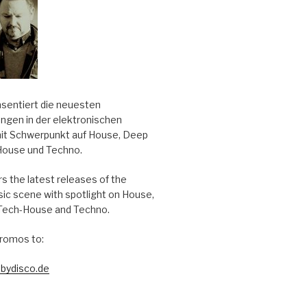
äsentiert die neuesten
ungen in der elektronischen
it Schwerpunkt auf House, Deep
House und Techno.
s the latest releases of the
sic scene with spotlight on House,
Tech-House and Techno.
romos to:
bydisco.de