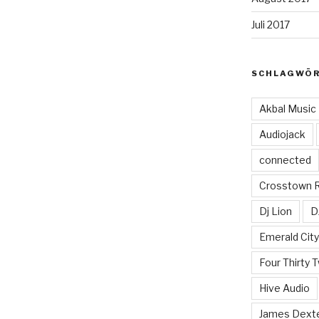
Juli 2017
SCHLAGWÖ
Akbal Music
Audiojack
connected
Crosstown 
Dj Lion
D
Emerald Cit
Four Thirty 
Hive Audio
James Dext