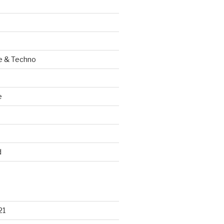
e & Techno
e
d
21