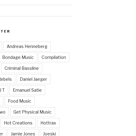
RTER
Andreas Henneberg
Bondage Music
Compilation
Criminal Bassline
Rebels
Daniel Jaeger
J T
Emanuel Satie
y
Food Music
Two
Get Physical Music
Hot Creations
Hottrax
er
Jamie Jones
Joeski