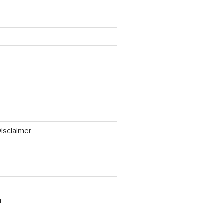
isclaimer
N