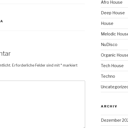
Afro House
Deep House
LA
House
Melodic Hous
NuDisco
ntar
Organic Hous
tlicht.
Erforderliche Felder sind mit
*
markiert
Tech House
Techno
Uncategorize
ARCHIV
Dezember 20