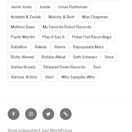
Jamie Jones
Joeski
Jonas Rathsman
Kotelett & Zadak
Matchy & Bott
Max Chapman
Mollono.Bass
My Favorite Robot Records
Paolo Martini
Play It Say It
Poker Flat Recordings
Rebellion
Rekids
Remix
Repopulate Mars
Richy Ahmed
Robbie Akbal
Seth Schwarz
Snoe
Stefan Braatz
Stripped Down Records
Suol
Various Artists
Vinyl
Who Samples Who
Facebook
Instagram
Twitter
Feed
Stolz präsentiert von WordPress