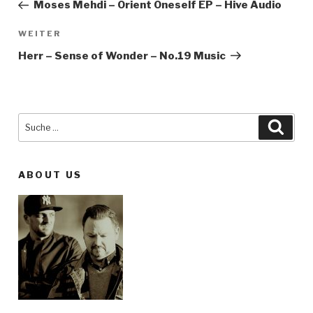
Moses Mehdi – Orient Oneself EP – Hive Audio
WEITER
Nächster
Beitrag
Herr – Sense of Wonder – No.19 Music
Suche
Such
nach:
ABOUT US