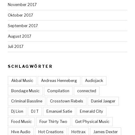
November 2017
Oktober 2017
September 2017
August 2017
Juli 2017
SCHLAGWÖRTER
Akbal Music
Andreas Henneberg
Audiojack
Bondage Music
Compilation
connected
Criminal Bassline
Crosstown Rebels
Daniel Jaeger
Dj Lion
DJ T
Emanuel Satie
Emerald City
Food Music
Four Thirty Two
Get Physical Music
Hive Audio
Hot Creations
Hottrax
James Dexter