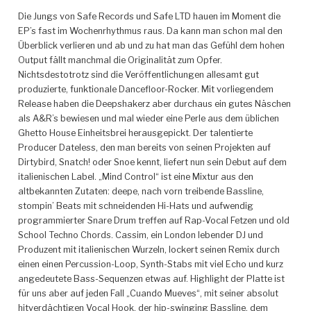
Die Jungs von Safe Records und Safe LTD hauen im Moment die
EP’s fast im Wochenrhythmus raus. Da kann man schon mal den
Überblick verlieren und ab und zu hat man das Gefühl dem hohen
Output fällt manchmal die Originalität zum Opfer.
Nichtsdestotrotz sind die Veröffentlichungen allesamt gut
produzierte, funktionale Dancefloor-Rocker. Mit vorliegendem
Release haben die Deepshakerz aber durchaus ein gutes Näschen
als A&R’s bewiesen und mal wieder eine Perle aus dem üblichen
Ghetto House Einheitsbrei herausgepickt.
Der talentierte
Producer Dateless, den man bereits von seinen Projekten auf
Dirtybird, Snatch! oder Snoe kennt, liefert nun sein Debut auf dem
italienischen Label. „Mind Control“ ist eine Mixtur aus den
altbekannten Zutaten: deepe, nach vorn treibende Bassline,
stompin’ Beats mit schneidenden Hi-Hats und aufwendig
programmierter Snare Drum treffen auf Rap-Vocal Fetzen und old
School Techno Chords. Cassim, ein London lebender DJ und
Produzent mit italienischen Wurzeln, lockert seinen Remix durch
einen einen Percussion-Loop, Synth-Stabs mit viel Echo und kurz
angedeutete Bass-Sequenzen etwas auf. Highlight der Platte ist
für uns aber auf jeden Fall „Cuando Mueves“, mit seiner absolut
hitverdächtigen Vocal Hook, der hip-swinging Bassline, dem