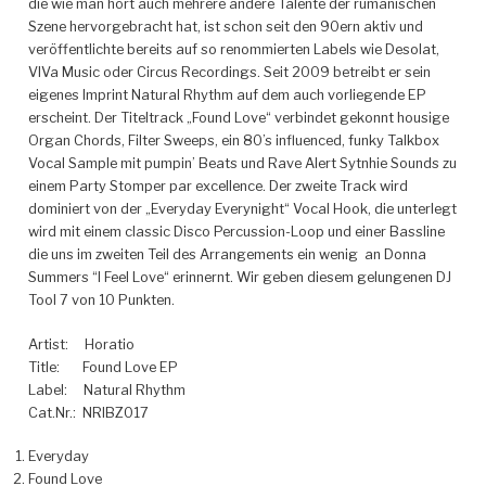
die wie man hört auch mehrere andere Talente der rumänischen
Szene hervorgebracht hat, ist schon seit den 90ern aktiv und
veröffentlichte bereits auf so renommierten Labels wie Desolat,
VIVa Music oder Circus Recordings. Seit 2009 betreibt er sein
eigenes Imprint Natural Rhythm auf dem auch vorliegende EP
erscheint.
Der Titeltrack „Found Love“ verbindet gekonnt housige
Organ Chords, Filter Sweeps, ein 80’s influenced, funky Talkbox
Vocal Sample mit pumpin’ Beats und Rave Alert Sytnhie Sounds zu
einem Party Stomper par excellence. Der zweite Track wird
dominiert von der „Everyday Everynight“ Vocal Hook, die unterlegt
wird mit einem classic Disco Percussion-Loop und einer Bassline
die uns im zweiten Teil des Arrangements ein wenig an Donna
Summers “I Feel Love“ erinnernt. Wir geben diesem gelungenen DJ
Tool 7 von 10 Punkten.
Artist: Horatio
Title: Found Love EP
Label: Natural Rhythm
Cat.Nr.: NRIBZ017
Everyday
Found Love