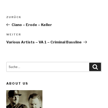
Beitragsnavigation
ZURÜCK
Vorheriger
Beitrag
Ciano – Erode – Keller
WEITER
Nächster
Beitrag
Various Artists – VA 1 – Criminal Bassline
Suche
Such
nach:
ABOUT US