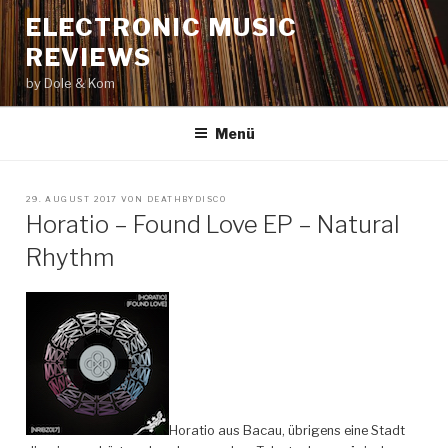
Zum
ELECTRONIC MUSIC
Inhalt
REVIEWS
springen
by Dole & Kom
Menü
VERÖFFENTLICHT
29. AUGUST 2017
VON
DEATHBYDISCO
AM
Horatio – Found Love EP – Natural
Rhythm
Horatio aus Bacau, übrigens eine Stadt