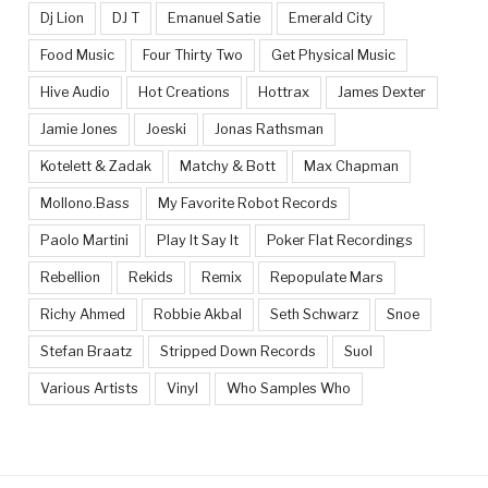
Dj Lion
DJ T
Emanuel Satie
Emerald City
Food Music
Four Thirty Two
Get Physical Music
Hive Audio
Hot Creations
Hottrax
James Dexter
Jamie Jones
Joeski
Jonas Rathsman
Kotelett & Zadak
Matchy & Bott
Max Chapman
Mollono.Bass
My Favorite Robot Records
Paolo Martini
Play It Say It
Poker Flat Recordings
Rebellion
Rekids
Remix
Repopulate Mars
Richy Ahmed
Robbie Akbal
Seth Schwarz
Snoe
Stefan Braatz
Stripped Down Records
Suol
Various Artists
Vinyl
Who Samples Who