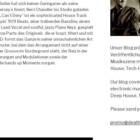
utler hat sich keinen Geringeren als seine
rsey’s finest, Kerri Chandler ins Studio geladen.
„Can’t Deny“ ist ein sophisticated House Track
pin’ 909 Beats, einer treibenden Bassline, einem
Lead Vocal und soulful, jazzy Piano Keys, gespielt
ze Parts des Originals die er loopt, filtert und mit
Er formt das Ganze in seiner unnachahmlichen Art
nster, bei dem das Arrangement nicht auf einen
Unser Blog pr
er Groove im Vordergrund steht, der Reiz in der
Veröffentlich
derungen und Modulationen sowie der
Musikszene m
 die hands up Momente sorgen.
House, Tech-
Our blog cover
electronic mu
Deep House, 
Please send p
promo@death