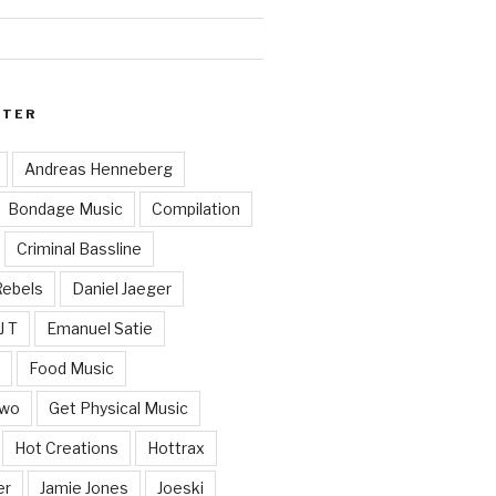
RTER
Andreas Henneberg
Bondage Music
Compilation
Criminal Bassline
Rebels
Daniel Jaeger
J T
Emanuel Satie
y
Food Music
Two
Get Physical Music
Hot Creations
Hottrax
er
Jamie Jones
Joeski