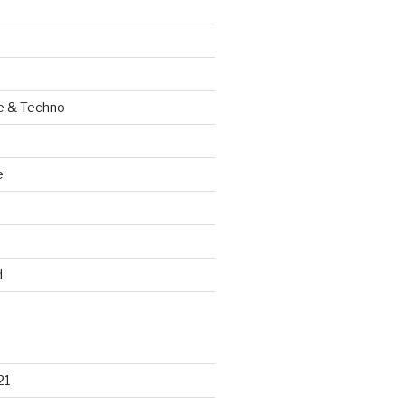
e & Techno
e
d
21