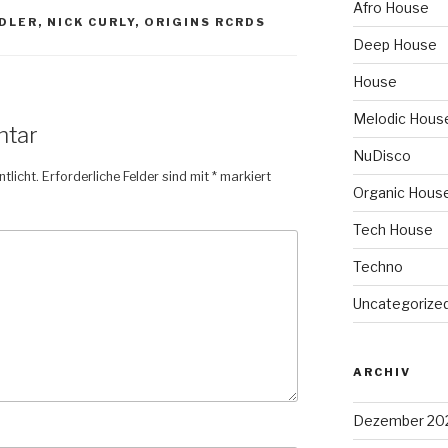
Afro House
DLER
,
NICK CURLY
,
ORIGINS RCRDS
Deep House
House
Melodic Hous
ntar
NuDisco
tlicht.
Erforderliche Felder sind mit
*
markiert
Organic Hous
Tech House
Techno
Uncategorize
ARCHIV
Dezember 20