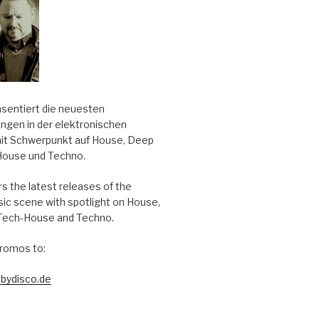
äsentiert die neuesten
ungen in der elektronischen
it Schwerpunkt auf House, Deep
House und Techno.
s the latest releases of the
sic scene with spotlight on House,
Tech-House and Techno.
romos to:
bydisco.de