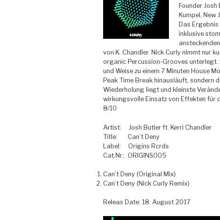
Founder Josh B
Kumpel, New Je
Das Ergebnis 
inklusive stom
ansteckenden 
von K. Chandler.
Nick Curly nimmt nur kur
organic Percussion-Grooves unterlegt. 
und Weise zu einem 7 Minuten House Mo
Peak Time Break hinausläuft, sondern d
Wiederholung liegt und kleinste Verän
wirkungsvolle Einsatz von Effekten für
8/10
Artist: Josh Butler ft. Kerri Chandler
Title: Can’t Deny
Label: Origins Rcrds
Cat.Nr.: ORIGINS005
Can’t Deny (Original Mix)
Can’t Deny (Nick Curly Remix)
Releas Date: 18. August 2017