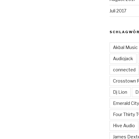
Juli 2017
SCHLAGWÖ
Akbal Music
Audiojack
connected
Crosstown 
Dj Lion
D
Emerald Cit
Four Thirty 
Hive Audio
James Dext