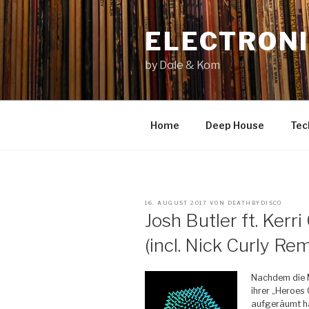
Zum
Inhalt
ELECTRONI
springen
by Dole & Kom
Home
Deep House
Tec
VERÖFFENTLICHT
16. AUGUST 2017
VON
DEATHBYDISCO
AM
Josh Butler ft. Kerr
(incl. Nick Curly Rem
Nachdem die M
ihrer „Heroes 
aufgeräumt ha