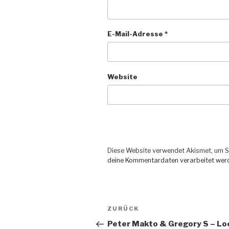
E-Mail-Adresse
*
Website
Diese Website verwendet Akismet, um S
deine Kommentardaten verarbeitet wer
Beitragsnavigation
ZURÜCK
Vorheriger
Beitrag
Peter Makto & Gregory S – Lo