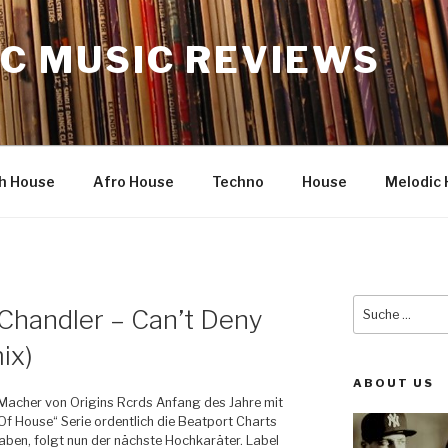
C MUSIC REVIEWS
h House
Afro House
Techno
House
Melodic 
Suche
i Chandler – Can’t Deny
nach:
ix)
ABOUT US
acher von Origins Rcrds Anfang des Jahre mit
Of House“ Serie ordentlich die Beatport Charts
ben, folgt nun der nächste Hochkaräter. Label