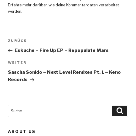
Erfahre mehr darüber, wie deine Kommentardaten verarbeitet
werden
.
Beitragsnavigation
ZURÜCK
Vorheriger
Beitrag
Eskuche – Fire Up EP – Repopulate Mars
WEITER
Nächster
Beitrag
Sascha Sonido – Next Level Remixes Pt. 1 – Keno
Records
Suche
Such
nach:
ABOUT US