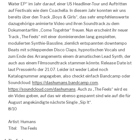
Water EP“ im Jahr darauf, einer US Headliner-Tour und Auftritten
auf Festivals wie dem Coachella. In diesem Jahr konnten wir uns
bereits über den Track „Boys & Girls“, das sehr empfehlenswerte
dazugehörige animierte Video und ihren Soundtrack zu dem
Dokumentarfilm „Come Togehter“ freuen.
Nun erscheint ihr neuer
Track „The Feels“ mit einer dominierenden lang gespielten,
modulierten Synthie-Bassline, ziemlich entspannten downtempo
Beats mit schleppenden Disco Claps, hypnotischen Vocals und
zum Ende des Arrangements einem dramatischen Lead Synth, der
auch aus einem Filmsoundtrack stammen könnte. Release Date ist
laut Presseinfo der 21.07. Leider ist weder Label noch
Katalognummer angegeben, also checkt einfach Bandcamp oder
Soundcloud:
https://dashumans.bandcamp.com
,
https://soundcloud.com/dashumans
. Auch zu „The Feels“ wird es
ein Video geben, auf das wir ebenso gespannt sind wie auf die für
August angekündigte nächste Single „Sip It“.
8/10
Artist: Humans
Titel: The Feels