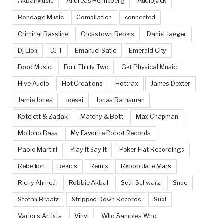
Akbal Music
Andreas Henneberg
Audiojack
Bondage Music
Compilation
connected
Criminal Bassline
Crosstown Rebels
Daniel Jaeger
Dj Lion
DJ T
Emanuel Satie
Emerald City
Food Music
Four Thirty Two
Get Physical Music
Hive Audio
Hot Creations
Hottrax
James Dexter
Jamie Jones
Joeski
Jonas Rathsman
Kotelett & Zadak
Matchy & Bott
Max Chapman
Mollono.Bass
My Favorite Robot Records
Paolo Martini
Play It Say It
Poker Flat Recordings
Rebellion
Rekids
Remix
Repopulate Mars
Richy Ahmed
Robbie Akbal
Seth Schwarz
Snoe
Stefan Braatz
Stripped Down Records
Suol
Various Artists
Vinyl
Who Samples Who