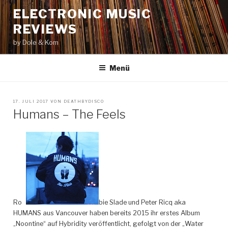
Zum
ELECTRONIC MUSIC
Inhalt
REVIEWS
springen
by Dole & Kom
Menü
VERÖFFENTLICHT
17. JULI 2017
VON
DEATHBYDISCO
AM
Humans – The Feels
Rob
bie Slade und Peter Ricq aka
HUMANS aus Vancouver haben bereits 2015 ihr erstes Album
„Noontine“ auf Hybridity veröffentlicht, gefolgt von der „Water