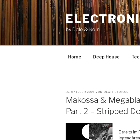
Zum
Inhalt
ELECTRONI
springen
by Dole & Kom
Home
Deep House
Tec
VERÖFFENTLICHT
15. OKTOBER 2019
VON
DEATHBYDISCO
AM
Makossa & Megabla
Part 2 – Stripped
Bereits im 
legendären