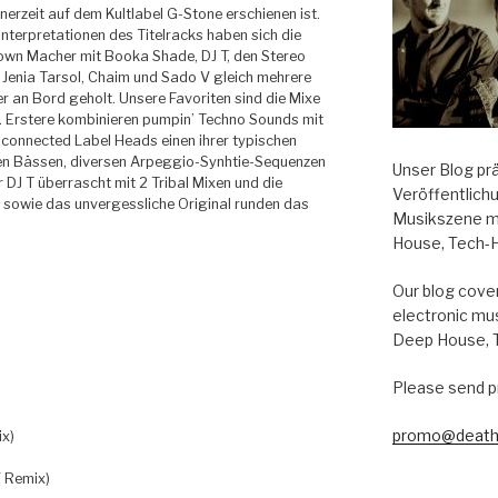
nerzeit auf dem Kultlabel G-Stone erschienen ist.
interpretationen des Titelracks haben sich die
own Macher mit Booka Shade, DJ T, den Stereo
Jenia Tarsol, Chaim und Sado V gleich mehrere
 an Bord geholt. Unsere Favoriten sind die Mixe
. Erstere kombinieren pumpin’ Techno Sounds mit
connected Label Heads einen ihrer typischen
en Bässen, diversen Arpeggio-Synhtie-Sequenzen
Unser Blog pr
r DJ T überrascht mit 2 Tribal Mixen und die
Veröffentlich
V sowie das unvergessliche Original runden das
Musikszene m
House, Tech-
Our blog cover
electronic mu
Deep House, 
Please send p
promo@death
ix)
)
V Remix)