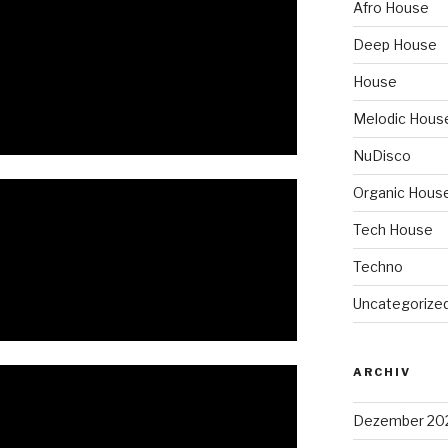
Afro House
Deep House
House
Melodic Hous
NuDisco
Organic Hous
Tech House
Techno
Uncategorize
ARCHIV
Dezember 20