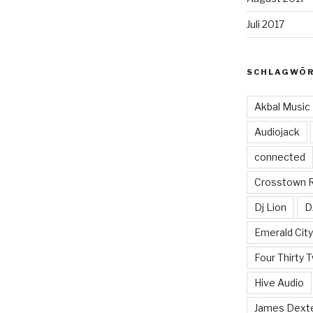
Juli 2017
SCHLAGWÖ
Akbal Music
Audiojack
connected
Crosstown 
Dj Lion
D
Emerald Cit
Four Thirty 
Hive Audio
James Dext