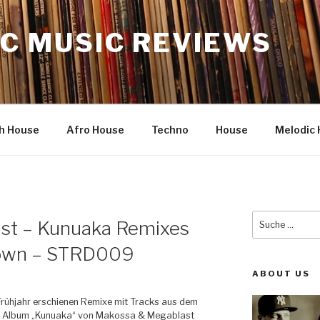
C MUSIC REVIEWS
h House
Afro House
Techno
House
Melodic 
Suche
st – Kunuaka Remixes
nach:
 Down – STRD009
ABOUT US
Frühjahr erschienen Remixe mit Tracks aus dem
 Album „Kunuaka“ von Makossa & Megablast