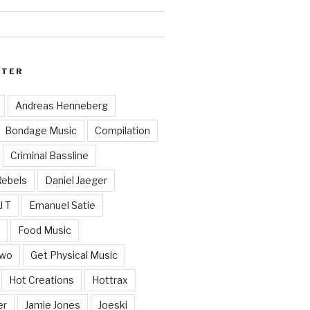
RTER
Andreas Henneberg
Bondage Music
Compilation
Criminal Bassline
Rebels
Daniel Jaeger
J T
Emanuel Satie
y
Food Music
Two
Get Physical Music
Hot Creations
Hottrax
er
Jamie Jones
Joeski