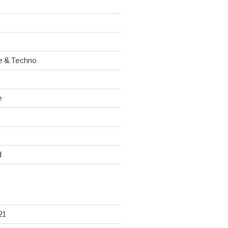
e & Techno
e
d
21