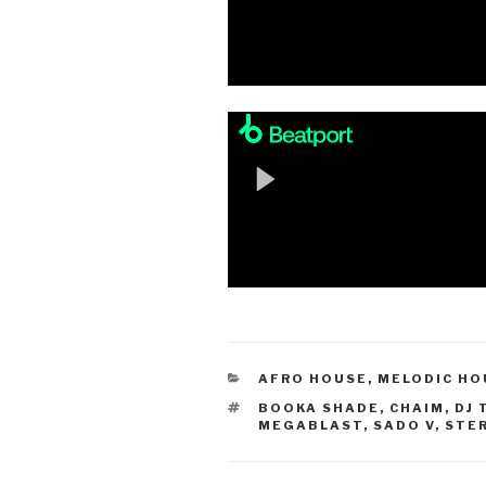
KATEGORIEN
AFRO HOUSE
,
MELODIC HO
SCHLAGWÖRTER
BOOKA SHADE
,
CHAIM
,
DJ 
MEGABLAST
,
SADO V
,
STE