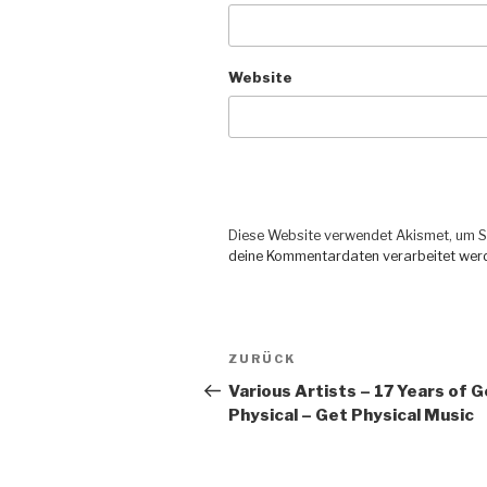
Website
Diese Website verwendet Akismet, um S
deine Kommentardaten verarbeitet wer
Beitragsnavigation
ZURÜCK
Vorheriger
Beitrag
Various Artists – 17 Years of 
Physical – Get Physical Music