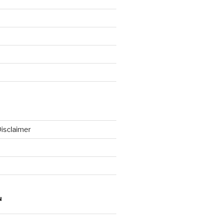
isclaimer
N