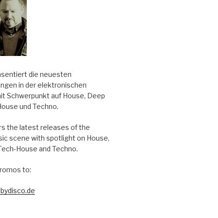
äsentiert die neuesten
ungen in der elektronischen
it Schwerpunkt auf House, Deep
House und Techno.
s the latest releases of the
sic scene with spotlight on House,
Tech-House and Techno.
romos to:
bydisco.de