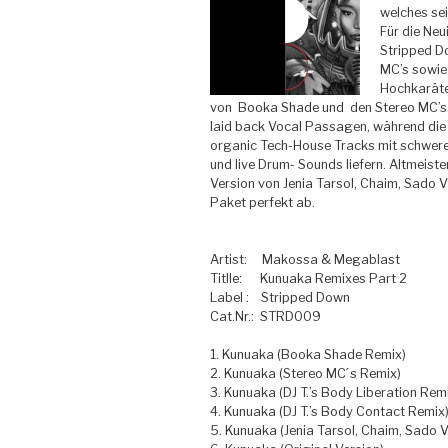
welches sei
Für die Neu
Stripped D
MC’s sowie 
Hochkaräter
von
Booka Shade und
den Stereo MC’s
laid back Vocal Passagen, während die 
organic Tech-House Tracks mit schwer
und live Drum- Sounds liefern. Altmeiste
Version von Jenia Tarsol, Chaim, Sado 
Paket perfekt ab.
Artist:
Makossa & Megablast
Titlle:
Kunuaka Remixes Part 2
Label :
Stripped Down
Cat.Nr.:
STRD009
1. Kunuaka (Booka Shade Remix)
2. Kunuaka (Stereo MC ́s Remix)
3. Kunuaka (DJ T.’s Body Liberation Rem
4. Kunuaka (DJ T.’s Body Contact Remix
5. Kunuaka (Jenia Tarsol, Chaim, Sado 