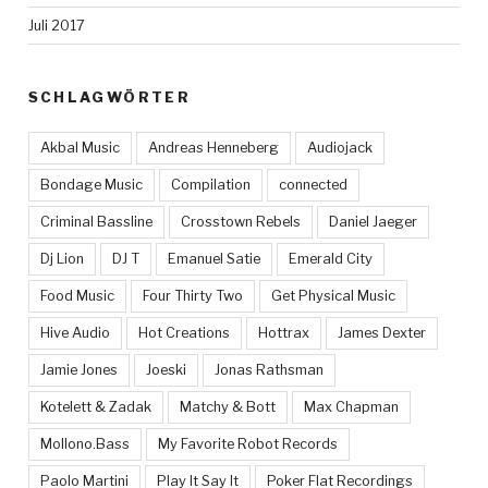
Juli 2017
SCHLAGWÖRTER
Akbal Music
Andreas Henneberg
Audiojack
Bondage Music
Compilation
connected
Criminal Bassline
Crosstown Rebels
Daniel Jaeger
Dj Lion
DJ T
Emanuel Satie
Emerald City
Food Music
Four Thirty Two
Get Physical Music
Hive Audio
Hot Creations
Hottrax
James Dexter
Jamie Jones
Joeski
Jonas Rathsman
Kotelett & Zadak
Matchy & Bott
Max Chapman
Mollono.Bass
My Favorite Robot Records
Paolo Martini
Play It Say It
Poker Flat Recordings