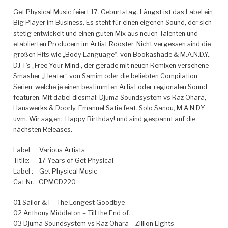
Get Physical Music feiert 17. Geburtstag. Längst ist das Label ein
Big Player im Business. Es steht für einen eigenen Sound, der sich
stetig entwickelt und einen guten Mix aus neuen Talenten und
etablierten Producern im Artist Rooster.
Nicht vergessen sind die
großen Hits wie „Body Language“, von Bookashade & M.A.N.D.Y.,
DJ T’s „Free Your Mind , der gerade mit neuen Remixen versehene
Smasher „Heater“ von Samim oder die beliebten Compilation
Serien, welche je einen bestimmten Artist oder regionalen Sound
featuren. Mit dabei diesmal: Djuma Soundsystem vs Raz Ohara,
Hauswerks & Doorly, Emanuel Satie feat. Solo Sanou, M.A.N.D.Y.
uvm. Wir sagen: Happy Birthday! und sind gespannt auf die
nächsten Releases.
Label:
Various Artists
Titlle:
17 Years of Get Physical
Label :
Get Physical Music
Cat.Nr.:
GPMCD220
01 Sailor & I – The Longest Goodbye
02 Anthony Middleton – Till the End of…
03 Djuma Soundsystem vs Raz Ohara – Zillion Lights