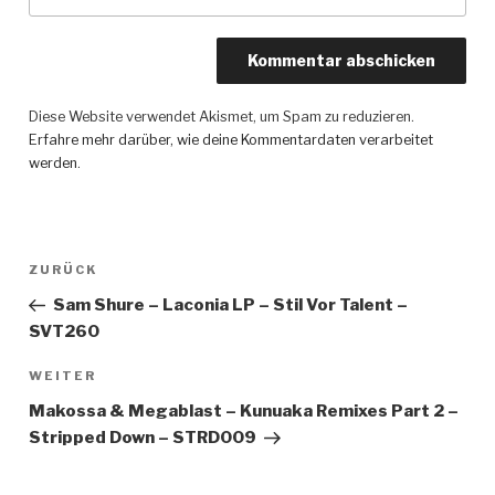
Diese Website verwendet Akismet, um Spam zu reduzieren.
Erfahre mehr darüber, wie deine Kommentardaten verarbeitet
werden
.
Beitragsnavigation
ZURÜCK
Vorheriger
Beitrag
Sam Shure – Laconia LP – Stil Vor Talent –
SVT260
WEITER
Nächster
Beitrag
Makossa & Megablast – Kunuaka Remixes Part 2 –
Stripped Down – STRD009