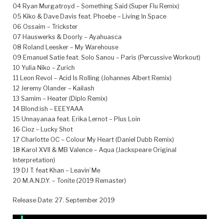
04 Ryan Murgatroyd – Something Said (Super Flu Remix)
05 Kiko & Dave Davis feat. Phoebe – Living In Space
06 Ossaim – Trickster
07 Hauswerks & Doorly – Ayahuasca
08 Roland Leesker – My Warehouse
09 Emanuel Satie feat. Solo Sanou – Paris (Percussive Workout)
10 Yulia Niko – Zurich
11 Leon Revol – Acid Is Rolling (Johannes Albert Remix)
12 Jeremy Olander – Kailash
13 Samim – Heater (Diplo Remix)
14 Blond:ish – EEEYAAA
15 Unnayanaa feat. Erika Lernot – Plus Loin
16 Cioz – Lucky Shot
17 Charlotte OC – Colour My Heart (Daniel Dubb Remix)
18 Karol XVII & MB Valence – Aqua (Jackspeare Original
Interpretation)
19 DJ T. feat Khan – Leavin ́Me
20 M.A.N.D.Y. – Tonite (2019 Remaster)
Release Date: 27. September 2019