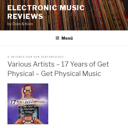
Zum
ELECTRONIC MUSIC
Inhalt
REVIEWS
springen
by Dole & Kom
Menü
VERÖFFENTLICHT
4. OKTOBER 2019
VON
DEATHBYDISCO
AM
Various Artists – 17 Years of Get
Physical – Get Physical Music