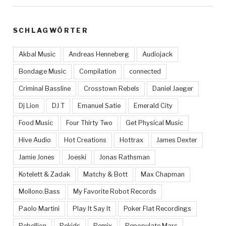
SCHLAGWÖRTER
Akbal Music
Andreas Henneberg
Audiojack
Bondage Music
Compilation
connected
Criminal Bassline
Crosstown Rebels
Daniel Jaeger
Dj Lion
DJ T
Emanuel Satie
Emerald City
Food Music
Four Thirty Two
Get Physical Music
Hive Audio
Hot Creations
Hottrax
James Dexter
Jamie Jones
Joeski
Jonas Rathsman
Kotelett & Zadak
Matchy & Bott
Max Chapman
Mollono.Bass
My Favorite Robot Records
Paolo Martini
Play It Say It
Poker Flat Recordings
Rebellion
Rekids
Remix
Repopulate Mars