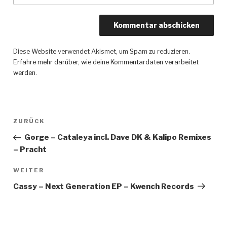
Diese Website verwendet Akismet, um Spam zu reduzieren.
Erfahre mehr darüber, wie deine Kommentardaten verarbeitet
werden
.
Beitragsnavigation
ZURÜCK
Vorheriger
Beitrag
Gorge – Cataleya incl. Dave DK & Kalipo Remixes
– Pracht
WEITER
Nächster
Beitrag
Cassy – Next Generation EP – Kwench Records