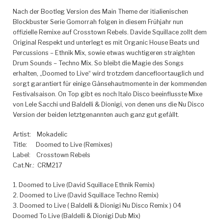
Nach der Bootleg Version des Main Theme der itialienischen
Blockbuster Serie Gomorrah folgen in diesem Frühjahr nun
offizielle Remixe auf Crosstown Rebels. Davide Squillace zollt dem
Original Respekt und unterlegt es mit Organic House Beats und
Percussions – Ethnik Mix, sowie etwas wuchtigeren straighten
Drum Sounds – Techno Mix.
So bleibt die Magie des Songs
erhalten, „Doomed to Live“ wird trotzdem dancefloortauglich und
sorgt garantiert für einige Gänsehautmomente in der kommenden
Festivalsaison. On Top gibt es noch Italo Disco beeinflusste Mixe
von Lele Sacchi und Baldelli & Dionigi, von denen uns die Nu Disco
Version der beiden letztgenannten auch ganz gut gefällt.
Artist:
Mokadelic
Title:
Doomed to Live (Remixes)
Label:
Crosstown Rebels
Cat.Nr.:
CRM217
1. Doomed to Live (David Squillace Ethnik Remix)
2. Doomed to Live (David Squillace Techno Remix)
3. Doomed to Live ( Baldelli & Dionigi Nu Disco Remix ) 04
Doomed To Live (Baldelli & Dionigi Dub Mix)