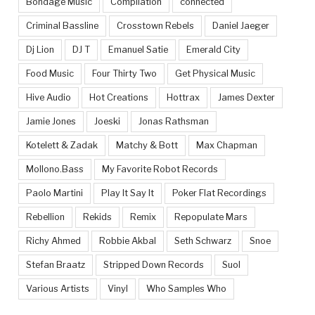
Bondage Music
Compilation
connected
Criminal Bassline
Crosstown Rebels
Daniel Jaeger
Dj Lion
DJ T
Emanuel Satie
Emerald City
Food Music
Four Thirty Two
Get Physical Music
Hive Audio
Hot Creations
Hottrax
James Dexter
Jamie Jones
Joeski
Jonas Rathsman
Kotelett & Zadak
Matchy & Bott
Max Chapman
Mollono.Bass
My Favorite Robot Records
Paolo Martini
Play It Say It
Poker Flat Recordings
Rebellion
Rekids
Remix
Repopulate Mars
Richy Ahmed
Robbie Akbal
Seth Schwarz
Snoe
Stefan Braatz
Stripped Down Records
Suol
Various Artists
Vinyl
Who Samples Who