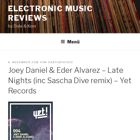
Zum
ELECTRONIC MUSIC
Inhalt
REVIEWS
springen
by Dole & Kom
Menü
VERÖFFENTLICHT
6. NOVEMBER 2018
VON
DEATHBYDISCO
AM
Joey Daniel & Eder Alvarez – Late
Nights (inc Sascha Dive remix) – Yet
Records