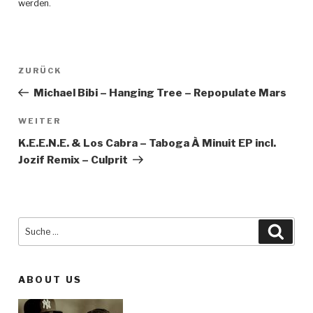
werden
.
Beitragsnavigation
ZURÜCK
Vorheriger
Beitrag
Michael Bibi – Hanging Tree – Repopulate Mars
WEITER
Nächster
Beitrag
K.E.E.N.E. & Los Cabra – Taboga À Minuit EP incl.
Jozif Remix – Culprit
Suche
Such
nach:
ABOUT US