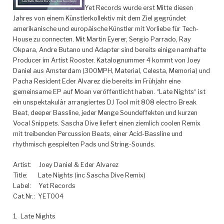
Yet Records wurde erst Mitte diesen
Jahres von einem Künstlerkollektiv mit dem Ziel gegründet
amerikanische und europäische Künstler mit Vorliebe für Tech-
House zu connecten. Mit Martin Eyerer, Sergio Parrado, Ray
Okpara, Andre Butano und Adapter sind bereits einige namhafte
Producer im Artist Rooster.
Katalognummer 4 kommt von Joey
Daniel aus Amsterdam (300MPH, Material, Celesta, Memoria) und
Pacha Resident Eder Alvarez die bereits im Frühjahr eine
gemeinsame EP auf Moan veröffentlicht haben. “Late Nights“ ist
ein unspektakulär arrangiertes DJ Tool mit 808 electro Break
Beat, deeper Bassline, jeder Menge Soundeffekten und kurzen
Vocal Snippets. Sascha Dive liefert einen ziemlich coolen Remix
mit treibenden Percussion Beats, einer Acid-Bassline und
rhythmisch gespielten Pads und String-Sounds.
Artist:
Joey Daniel & Eder Alvarez
Title:
Late Nights (inc Sascha Dive Remix)
Label:
Yet Records
Cat.Nr.:
YET004
1. Late Nights