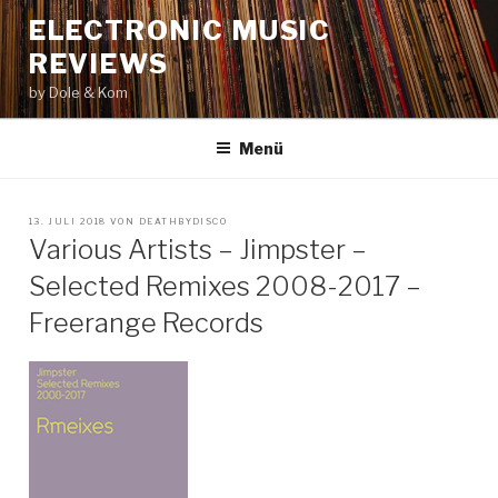
Zum
ELECTRONIC MUSIC
Inhalt
REVIEWS
springen
by Dole & Kom
Menü
VERÖFFENTLICHT
13. JULI 2018
VON
DEATHBYDISCO
AM
Various Artists – Jimpster –
Selected Remixes 2008-2017 –
Freerange Records