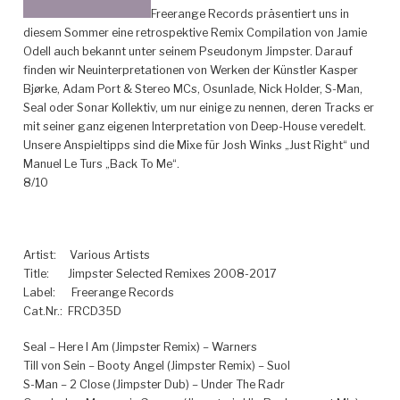
Freerange Records präsentiert uns in
diesem Sommer eine retrospektive Remix Compilation von Jamie
Odell auch bekannt unter seinem Pseudonym Jimpster. Darauf
finden wir Neuinterpretationen von Werken der Künstler Kasper
Bjørke, Adam Port & Stereo MCs, Osunlade, Nick Holder, S-Man,
Seal oder Sonar Kollektiv,
um nur einige zu nennen, deren Tracks er
mit seiner ganz eigenen Interpretation von Deep-House veredelt.
Unsere Anspieltipps sind die Mixe für Josh Winks „Just Right“ und
Manuel Le Turs „Back To Me“.
8/10
Artist:
Various Artists
Title:
Jimpster Selected Remixes 2008-2017
Label:
Freerange Records
Cat.Nr.: FRCD35D
Seal – Here I Am (Jimpster Remix) – Warners
Till von Sein – Booty Angel (Jimpster Remix) – Suol
S-Man – 2 Close (Jimpster Dub) – Under The Radr