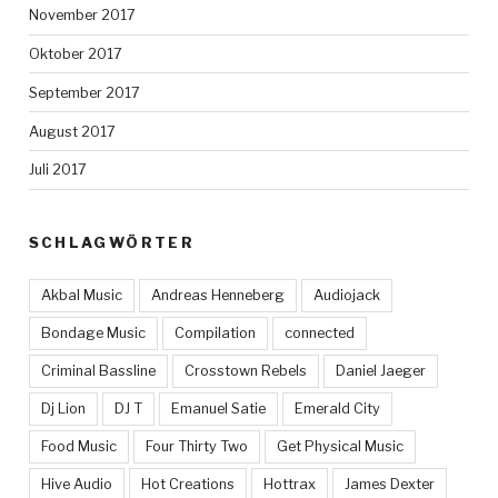
November 2017
Oktober 2017
September 2017
August 2017
Juli 2017
SCHLAGWÖRTER
Akbal Music
Andreas Henneberg
Audiojack
Bondage Music
Compilation
connected
Criminal Bassline
Crosstown Rebels
Daniel Jaeger
Dj Lion
DJ T
Emanuel Satie
Emerald City
Food Music
Four Thirty Two
Get Physical Music
Hive Audio
Hot Creations
Hottrax
James Dexter