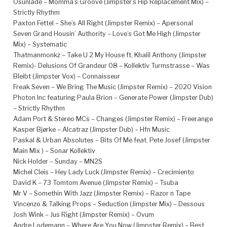
Osunlade – Momma’s Groove (Jimpster’s Hip Replacement Mix) –
Strictly Rhythm
Paxton Fettel – She’s All Right (Jimpster Remix) – Apersonal
Seven Grand Housin’ Authority – Love’s Got Me High (Jimpster
Mix) – Systematic
Thatmanmonkz – Take U 2 My House ft. Khalil Anthony (Jimpster
Remix)- Delusions Of Grandeur 08 – Kollektiv Turmstrasse – Was
Bleibt (Jimpster Vox) – Connaisseur
Freak Seven – We Bring The Music (Jimpster Remix) – 2020 Vision
Photon Inc featuring Paula Brion – Generate Power (Jimpster Dub)
– Strictly Rhythm
Adam Port & Stereo MCs – Changes (Jimpster Remix) – Freerange
Kasper Bjørke – Alcatraz (Jimpster Dub) – Hfn Music
Paskal & Urban Absolutes – Bits Of Me feat. Pete Josef (Jimpster
Main Mix ) – Sonar Kollektiv
Nick Holder – Sunday – MN2S
Michel Cleis – Hey Lady Luck (Jimpster Remix) – Crecimiento
David K – 73 Tomtom Avenue (Jimpster Remix) – Tsuba
Mr V – Somethin With Jazz (Jimpster Remix) – Razor n Tape
Vincenzo & Talking Props – Seduction (Jimpster Mix) – Dessous
Josh Wink – Jus Right (Jimpster Remix) – Ovum
Andre Lodemann – Where Are You Now (Jimpster Remix) – Best