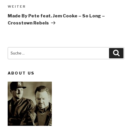
WEITER
Nächster
Beitrag
Made By Pete feat. Jem Cooke – So Long –
Crosstown Rebels
Suche
Such
nach:
ABOUT US