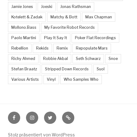
Jamie Jones
Joeski
Jonas Rathsman
Kotelett & Zadak
Matchy & Bott
Max Chapman
Mollono.Bass
My Favorite Robot Records
Paolo Martini
Play It Say It
Poker Flat Recordings
Rebellion
Rekids
Remix
Repopulate Mars
Richy Ahmed
Robbie Akbal
Seth Schwarz
Snoe
Stefan Braatz
Stripped Down Records
Suol
Various Artists
Vinyl
Who Samples Who
Facebook
Instagram
Twitter
Feed
Stolz präsentiert von WordPress