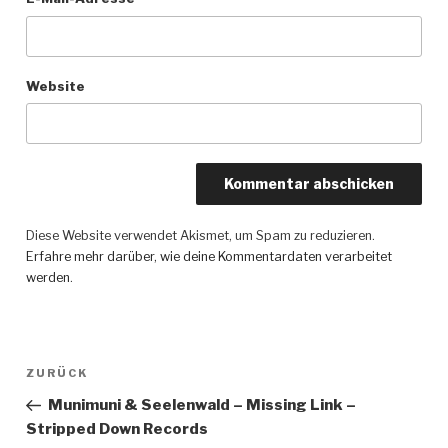
Website
Diese Website verwendet Akismet, um Spam zu reduzieren.
Erfahre mehr darüber, wie deine Kommentardaten verarbeitet
werden
.
Beitragsnavigation
ZURÜCK
Vorheriger
Beitrag
Munimuni & Seelenwald – Missing Link –
Stripped Down Records