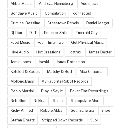
Akbal Music
Andreas Henneberg
Audiojack
Bondage Music
Compilation
connected
Criminal Bassline
Crosstown Rebels
Daniel Jaeger
Dj Lion
DJ T
Emanuel Satie
Emerald City
Food Music
Four Thirty Two
Get Physical Music
Hive Audio
Hot Creations
Hottrax
James Dexter
Jamie Jones
Joeski
Jonas Rathsman
Kotelett & Zadak
Matchy & Bott
Max Chapman
Mollono.Bass
My Favorite Robot Records
Paolo Martini
Play It Say It
Poker Flat Recordings
Rebellion
Rekids
Remix
Repopulate Mars
Richy Ahmed
Robbie Akbal
Seth Schwarz
Snoe
Stefan Braatz
Stripped Down Records
Suol