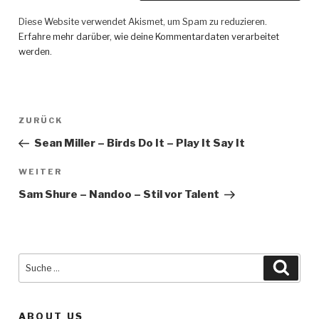
Diese Website verwendet Akismet, um Spam zu reduzieren.
Erfahre mehr darüber, wie deine Kommentardaten verarbeitet
werden
.
Beitragsnavigation
ZURÜCK
Vorheriger
Beitrag
Sean Miller – Birds Do It – Play It Say It
WEITER
Nächster
Beitrag
Sam Shure – Nandoo – Stil vor Talent
Suche
Such
nach:
ABOUT US