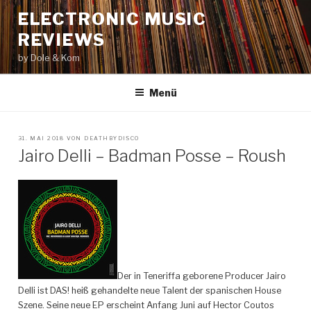
Zum
ELECTRONIC MUSIC
Inhalt
REVIEWS
springen
by Dole & Kom
Menü
VERÖFFENTLICHT
31. MAI 2018
VON
DEATHBYDISCO
AM
Jairo Delli – Badman Posse – Roush
Der in Teneriffa geborene Producer Jairo
Delli ist DAS! heiß gehandelte neue Talent der spanischen House
Szene. Seine neue EP erscheint Anfang Juni auf Hector Coutos