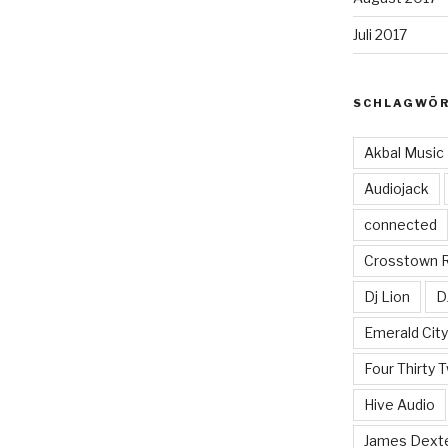
Juli 2017
SCHLAGWÖ
Akbal Music
Audiojack
connected
Crosstown 
Dj Lion
D
Emerald Cit
Four Thirty 
Hive Audio
James Dext