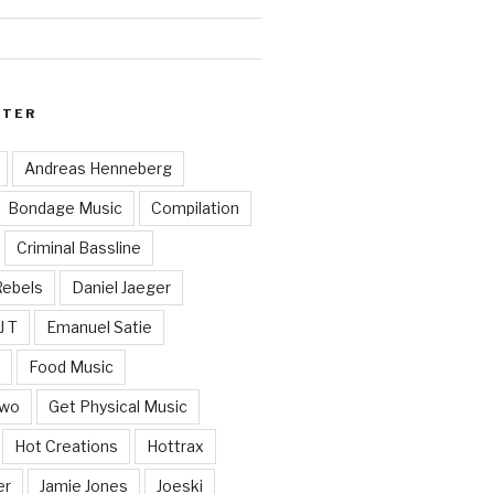
RTER
Andreas Henneberg
Bondage Music
Compilation
Criminal Bassline
Rebels
Daniel Jaeger
J T
Emanuel Satie
y
Food Music
Two
Get Physical Music
Hot Creations
Hottrax
er
Jamie Jones
Joeski