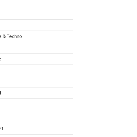
e & Techno
e
d
21