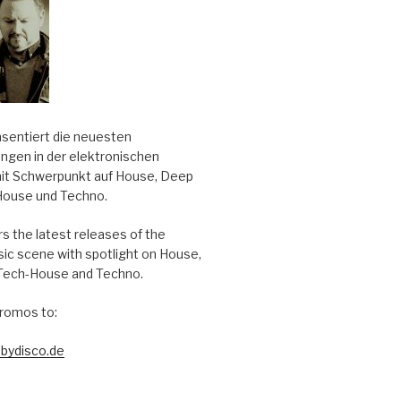
äsentiert die neuesten
ungen in der elektronischen
it Schwerpunkt auf House, Deep
House und Techno.
s the latest releases of the
sic scene with spotlight on House,
Tech-House and Techno.
romos to:
bydisco.de