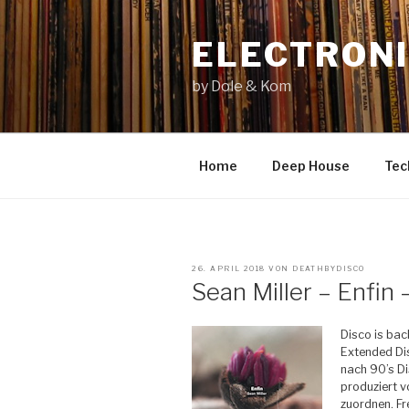
Zum
Inhalt
ELECTRONI
springen
by Dole & Kom
Home
Deep House
Tec
VERÖFFENTLICHT
26. APRIL 2018
VON
DEATHBYDISCO
AM
Sean Miller – Enfin
Disco is back
Extended Dis
nach 90’s Di
produziert 
zuordnen.
Fr