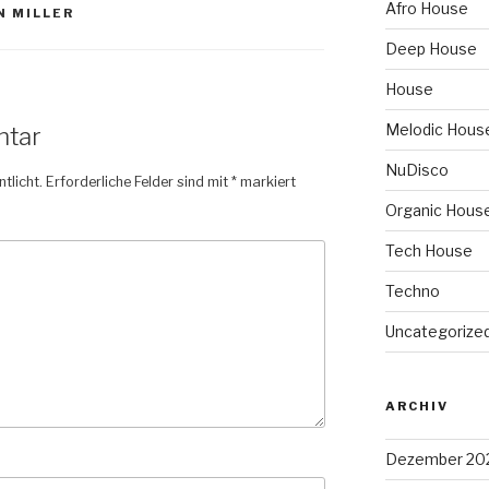
Afro House
N MILLER
Deep House
House
Melodic Hous
ntar
NuDisco
tlicht.
Erforderliche Felder sind mit
*
markiert
Organic Hous
Tech House
Techno
Uncategorize
ARCHIV
Dezember 20