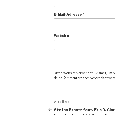
E-Mail-Adresse
*
Website
Diese Website verwendet Akismet, um S
deine Kommentardaten verarbeitet wer
Beitragsnavigation
ZURÜCK
Vorheriger
Beitrag
Stefan Braatz feat. Eric D. Cla