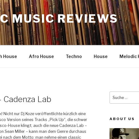
C MUSIC REVIEWS
h House
Afro House
Techno
House
Melodic 
Suche
 – Cadenza Lab
nach:
! Nicht nur Dj Koze veröffentlichte kürzlich eine
ABOUT US
co Version seines Tracks „Pick Up“, die schwer
sco-House klingt, auch die neue Cadenza Lab –
von Sean Miller – kann man dem Genre durchaus
ei nach dem Motto: man nehme einen classic