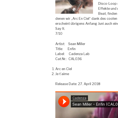
Disco-Loop s
Effekte und 
Beat, finden
denen wir „Arc En Ciel“ dank des coolen
erscheint übrigens Anfang Juni auch ein
Say It.
7/10
Artist:
Sean Miller
Title:
Enfin
Label:
Cadenza Lab
Cat.Nr.:
CAL036
Arc en Ciel
Je t’aime
Release Date: 27. April 2018