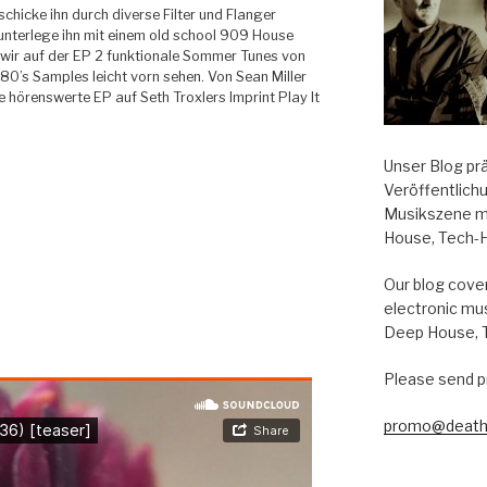
chicke ihn durch diverse Filter und Flanger
unterlege ihn mit einem old school 909 House
 wir auf der EP 2 funktionale Sommer Tunes von
 80’s Samples leicht vorn sehen. Von Sean Miller
e hörenswerte EP auf Seth Troxlers Imprint Play It
Unser Blog pr
Veröffentlich
Musikszene m
House, Tech-
Our blog cover
electronic mu
Deep House, 
Please send p
promo@death