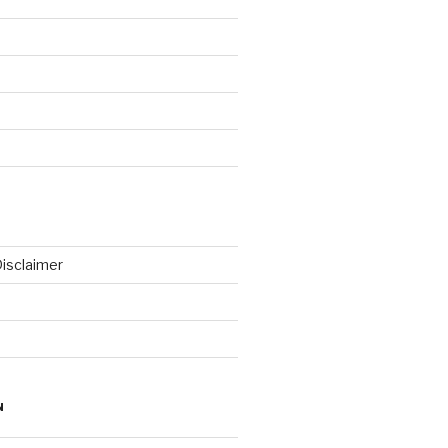
isclaimer
N