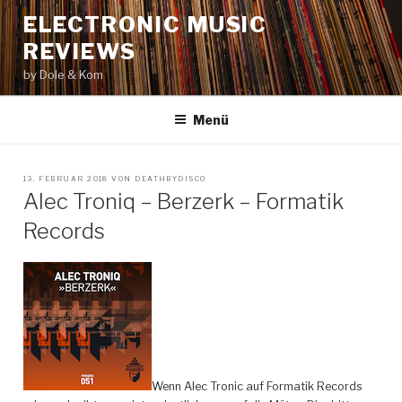
Zum
ELECTRONIC MUSIC
Inhalt
REVIEWS
springen
by Dole & Kom
Menü
VERÖFFENTLICHT
13. FEBRUAR 2018
VON
DEATHBYDISCO
AM
Alec Troniq – Berzerk – Formatik
Records
Wenn Alec Tronic auf Formatik Records