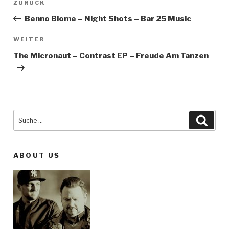
ZURÜCK
Vorheriger
Beitrag
Benno Blome – Night Shots – Bar 25 Music
WEITER
Nächster
Beitrag
The Micronaut – Contrast EP – Freude Am Tanzen
Suche
Such
nach:
ABOUT US