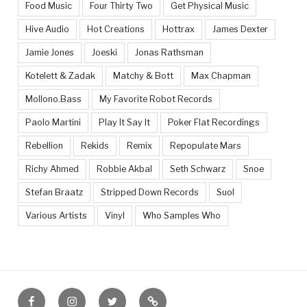
Food Music
Four Thirty Two
Get Physical Music
Hive Audio
Hot Creations
Hottrax
James Dexter
Jamie Jones
Joeski
Jonas Rathsman
Kotelett & Zadak
Matchy & Bott
Max Chapman
Mollono.Bass
My Favorite Robot Records
Paolo Martini
Play It Say It
Poker Flat Recordings
Rebellion
Rekids
Remix
Repopulate Mars
Richy Ahmed
Robbie Akbal
Seth Schwarz
Snoe
Stefan Braatz
Stripped Down Records
Suol
Various Artists
Vinyl
Who Samples Who
Facebook
Instagram
Twitter
Feed