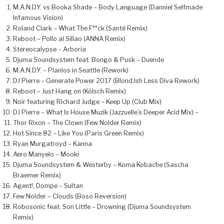
M.A.N.D.Y. vs Booka Shade – Body Language (Danniel Selfmade
Infamous Vision)
Roland Clark – What The F**ck (Santé Remix)
Reboot – Pollo al Sillao (ANNA Remix)
Stereocalypse – Arboria
Djuma Soundsystem feat. Bongo & Pusk – Duende
M.A.N.D.Y. – Planlos in Seattle (Rework)
DJ Pierre – Generate Power 2017 (Blond:Ish Less Diva Rework)
Reboot – Just Hang on (Kölsch Remix)
Noir featuring Richard Judge – Keep Up (Club Mix)
DJ Pierre – What Is House Muzik (Jazzuelle’s Deeper Acid Mix) –
Thor Rixon – The Clown (Few Nolder Remix)
Hot Since 82 – Like You (Paris Green Remix)
Ryan Murgatroyd – Kanna
Aero Manyelo – Mooki
Djuma Soundsystem & Westerby – Koma Kobache (Sascha
Braemer Remix)
Agent!, Dompe – Sultan
Few Nolder – Clouds (Boso Reversion)
Robosonic feat. Son Little – Drowning (Djuma Soundsystem
Remix)