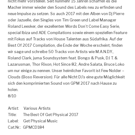
nicht mehr vorstellen. Seit nunmehr 15 Jahren schaffen es die
Macher immer wieder den Sound des Labels neu zu erfinden und
neue Impulse zu setzen. So auch 2017 mit den Alben von Dj Pierre
oder Jazuelle, den Singles von Tim Green und Label Manager
Roland Leesker, der exzellenten Words Don’t Come Easy Serie,
special Ibiza und ADE Compilations sowie einem speziellen Feature
mit Fokus auf Tracks von House Talenten aus Südafrika.
Auf der
Best Of 2017 Compilation, die Ende der Woche erscheint, finden
wir sage und schreibe 50 Tracks von Artists wie M.A.N.D.Y.,
Roland Clark, juma Soundsystem feat. Bongo & Pusk, DJ T. &
Lazarusman, Thor Rixon, Hot Since 82, Andre Salata, Bruce Loko
um nur einige zu nennen. Unser heimlicher Favorit ist Few Nolder –
Clouds (Boso Reversion). Für alle Nicht DJ’s eine gute Möglichkeit
sich den komprimierten Sound von GPM 2017 nach Hause zu
holen.
8/10
Artist: Various Artists
Title: The Best Of Get Physical 2017
Label: Get Physical Music
Cat.Nr.: GPMCD184