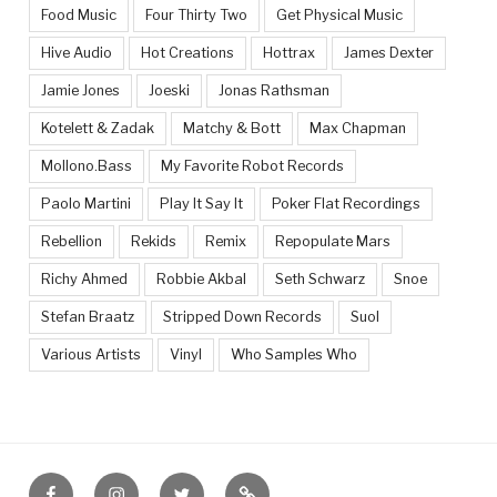
Food Music
Four Thirty Two
Get Physical Music
Hive Audio
Hot Creations
Hottrax
James Dexter
Jamie Jones
Joeski
Jonas Rathsman
Kotelett & Zadak
Matchy & Bott
Max Chapman
Mollono.Bass
My Favorite Robot Records
Paolo Martini
Play It Say It
Poker Flat Recordings
Rebellion
Rekids
Remix
Repopulate Mars
Richy Ahmed
Robbie Akbal
Seth Schwarz
Snoe
Stefan Braatz
Stripped Down Records
Suol
Various Artists
Vinyl
Who Samples Who
Facebook
Instagram
Twitter
Feed