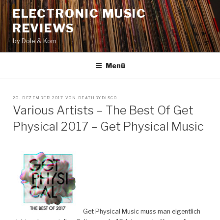
Zum
ELECTRONIC MUSIC
Inhalt
REVIEWS
springen
by Dole & Kom
Menü
VERÖFFENTLICHT
20. DEZEMBER 2017
VON
DEATHBYDISCO
AM
Various Artists – The Best Of Get
Physical 2017 – Get Physical Music
Get Physical Music muss man eigentlich