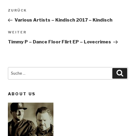
Beitragsnavigation
ZURÜCK
Vorheriger
Beitrag
Various Artists – Kindisch 2017 – Kindisch
WEITER
Nächster
Beitrag
Timmy P – Dance Floor Flirt EP – Lovecrimes
Suche
Such
nach:
ABOUT US