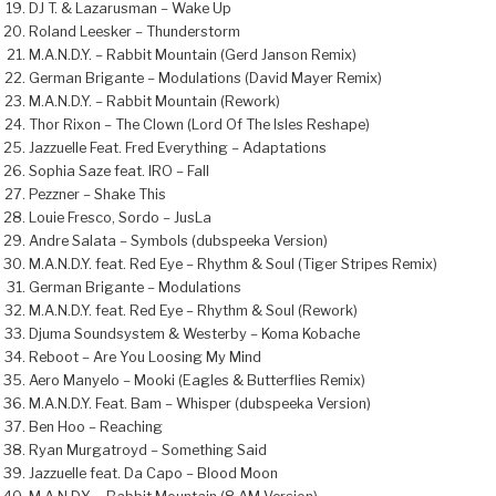
DJ T. & Lazarusman – Wake Up
Roland Leesker – Thunderstorm
M.A.N.D.Y. – Rabbit Mountain (Gerd Janson Remix)
German Brigante – Modulations (David Mayer Remix)
M.A.N.D.Y. – Rabbit Mountain (Rework)
Thor Rixon – The Clown (Lord Of The Isles Reshape)
Jazzuelle Feat. Fred Everything – Adaptations
Sophia Saze feat. IRO – Fall
Pezzner – Shake This
Louie Fresco, Sordo – JusLa
Andre Salata – Symbols (dubspeeka Version)
M.A.N.D.Y. feat. Red Eye – Rhythm & Soul (Tiger Stripes Remix)
German Brigante – Modulations
M.A.N.D.Y. feat. Red Eye – Rhythm & Soul (Rework)
Djuma Soundsystem & Westerby – Koma Kobache
Reboot – Are You Loosing My Mind
Aero Manyelo – Mooki (Eagles & Butterflies Remix)
M.A.N.D.Y. Feat. Bam – Whisper (dubspeeka Version)
Ben Hoo – Reaching
Ryan Murgatroyd – Something Said
Jazzuelle feat. Da Capo – Blood Moon