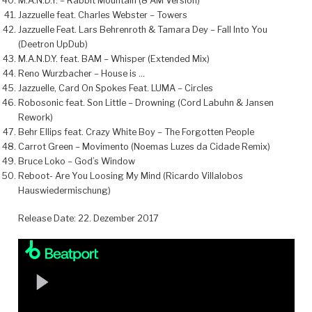
M.A.N.D.Y. – Rabbit Mountain (8 AM Version)
Jazzuelle feat. Charles Webster – Towers
Jazzuelle Feat. Lars Behrenroth & Tamara Dey – Fall Into You
(Deetron UpDub)
M.A.N.D.Y. feat. BAM – Whisper (Extended Mix)
Reno Wurzbacher – House is …
Jazzuelle, Card On Spokes Feat. LUMA – Circles
Robosonic feat. Son Little – Drowning (Cord Labuhn & Jansen
Rework)
Behr Ellips feat. Crazy White Boy – The Forgotten People
Carrot Green – Movimento (Noemas Luzes da Cidade Remix)
Bruce Loko – God’s Window
Reboot- Are You Loosing My Mind (Ricardo Villalobos
Hauswiedermischung)
Release Date: 22. Dezember 2017