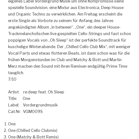
eigenes Label Vordergrund Musik um ohne Kompromisse seine
spezielle Soundvision, eine Mixtur aus Electronica, Deep House
und Organic Techno zu verwirklichen. Am Freitag erscheint die
erste Single als Vorbote zu seinem für Anfang des Jahres
angekündigten Album „in between“.
„One“, ein deeper House-
Trackmelancholischen live gespielten Cello-Strings und fast schon
poppigen Vocals von „Oh Sleep“ ist der perfekte Soundtrack für
kuschelige Winterabende. Der „Chilled Cello Club Mix“, mit weniger
Vocal Parts und etwas flotteren Beats, ist dann schon was für die
frühen Morgenstunden im Club und Matchy & Bott und Martin
Merz machen den Sound mit ihren Remixen endgültig Prime Time
tauglich.
7/10
Artist: re:deep feat. Oh Sleep
Title: One
Label: Vordergrundmusik
Cat.Nr: VGM009S
One
One (Chilled Cello Clubmix)
One (Matchy & Bott Remix)