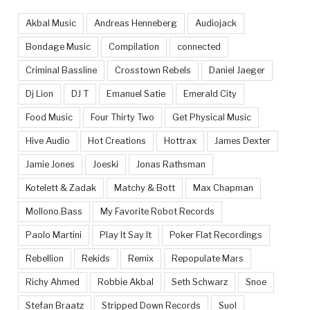
Akbal Music
Andreas Henneberg
Audiojack
Bondage Music
Compilation
connected
Criminal Bassline
Crosstown Rebels
Daniel Jaeger
Dj Lion
DJ T
Emanuel Satie
Emerald City
Food Music
Four Thirty Two
Get Physical Music
Hive Audio
Hot Creations
Hottrax
James Dexter
Jamie Jones
Joeski
Jonas Rathsman
Kotelett & Zadak
Matchy & Bott
Max Chapman
Mollono.Bass
My Favorite Robot Records
Paolo Martini
Play It Say It
Poker Flat Recordings
Rebellion
Rekids
Remix
Repopulate Mars
Richy Ahmed
Robbie Akbal
Seth Schwarz
Snoe
Stefan Braatz
Stripped Down Records
Suol