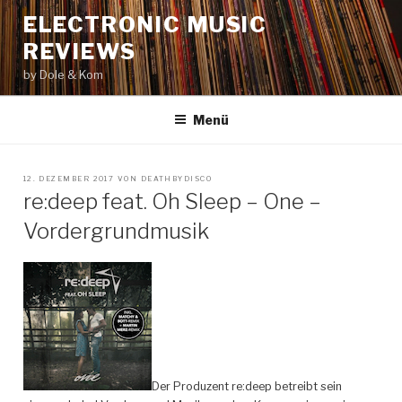
Zum
ELECTRONIC MUSIC
Inhalt
REVIEWS
springen
by Dole & Kom
Menü
VERÖFFENTLICHT
12. DEZEMBER 2017
VON
DEATHBYDISCO
AM
re:deep feat. Oh Sleep – One –
Vordergrundmusik
Der Produzent re:deep betreibt sein