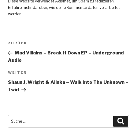
Diese Website verwendet Akismet, um Spam zu reduzieren.
Erfahre mehr darüber, wie deine Kommentardaten verarbeitet
werden
.
Beitragsnavigation
ZURÜCK
Vorheriger
Beitrag
Mad Villains – Break It Down EP – Underground
Audio
WEITER
Nächster
Beitrag
Shaun J. Wright & Alinka – Walk Into The Unknown –
Twirl
Suche
Such
nach: