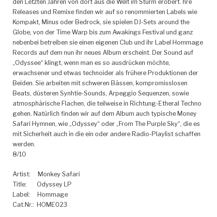
den Letzten Jahren von dort aus die Welt im Sturm erobert. hre
Releases und Remixe finden wir auf so renommierten Labels wie
Kompakt, Minus oder Bedrock, sie spielen DJ-Sets around the
Globe, von der Time Warp bis zum Awakings Festival und ganz
nebenbei betreiben sie einen eigenen Club und ihr Label Hommage
Records auf dem nun ihr neues Album erscheint.
Der Sound auf
„Odyssee“ klingt, wenn man es so ausdrücken möchte,
erwachsener und etwas technoider als frühere Produktionen der
Beiden. Sie arbeiten mit schweren Bässen, kompromisslosen
Beats, düsteren Synhtie-Sounds, Arpeggio Sequenzen, sowie
atmosphärische Flachen, die teilweise in Richtung-Etheral Techno
gehen. Natürlich finden wir auf dem Album auch typische Money
Safari Hymnen, wie „Odyssey“ oder „From The Purple Sky“, die es
mit Sicherheit auch in die ein oder andere Radio-Playlist schaffen
werden.
8/10
Artist: Monkey Safari
Title: Odyssey LP
Label: Hommage
Cat.Nr.: HOME023