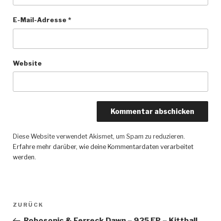
E-Mail-Adresse
*
Website
Diese Website verwendet Akismet, um Spam zu reduzieren.
Erfahre mehr darüber, wie deine Kommentardaten verarbeitet
werden
.
Beitragsnavigation
ZURÜCK
Vorheriger
Beitrag
Robosonic & Ferreck Dawn – 925 EP – Kittball