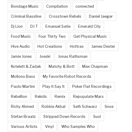
Bondage Music
Compilation
connected
Criminal Bassline
Crosstown Rebels
Daniel Jaeger
Dj Lion
DJ T
Emanuel Satie
Emerald City
Food Music
Four Thirty Two
Get Physical Music
Hive Audio
Hot Creations
Hottrax
James Dexter
Jamie Jones
Joeski
Jonas Rathsman
Kotelett & Zadak
Matchy & Bott
Max Chapman
Mollono.Bass
My Favorite Robot Records
Paolo Martini
Play It Say It
Poker Flat Recordings
Rebellion
Rekids
Remix
Repopulate Mars
Richy Ahmed
Robbie Akbal
Seth Schwarz
Snoe
Stefan Braatz
Stripped Down Records
Suol
Various Artists
Vinyl
Who Samples Who