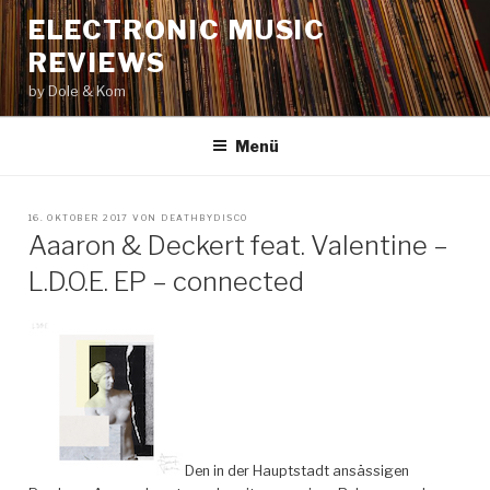
Zum
ELECTRONIC MUSIC
Inhalt
REVIEWS
springen
by Dole & Kom
Menü
VERÖFFENTLICHT
16. OKTOBER 2017
VON
DEATHBYDISCO
AM
Aaaron & Deckert feat. Valentine –
L.D.O.E. EP – connected
Den in der Hauptstadt ansässigen