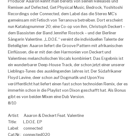
Producer Aaaron kennt man bereits von seinen Releases und
Remixen auf Defected, Get Physical Music, Bedrock, Yoshitoshi
Recordings oder Connected, dem Label das die Stereo MC’s
gemeinsam mit Fetisch von Terranova betreiben. Dort erscheint
nun Katalognummer 20; eine Co-op von ihm, Christoph Deckert –
dem Bassisten der Band Jennifer Rostock – und der Berliner
Sängerin Valentine.
„L.D.O.E.“ vereint die individuellen Talente der
Beteiligten: Aaaron liefert die Groove Pattern mit afrikanischen
Einflüssen, die er mit den den Harmonien von Deckert und
Valentines melancholischen Vocals kombiniert. Das Ergebnis ist
ein wunderbarer Deep-House Track, der schon jetzt einer unserer
Lieblings-Tunes des ausklingenden Jahres ist. Der Südafrikaner
Floyd Lavine, deer schon auf Dogmatik und Upon.You
veröffentlicht hat liefert einen fast schon technoiden Remix, der es
immerhin schon in die Playlist von Dixon geschafft hat. Als Bonus
gibt es von beiden Mixen eine Dub Version.
8/10
Artist: Aaaron & Deckert Feat. Valentine
Title: L.D.O.E. EP
Label: connected
Cat.Nr.: connected020