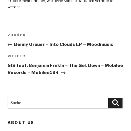
Erfahre mehr darüber, wie deine Kommentardaten verarbeitet
werden
.
Beitragsnavigation
ZURÜCK
Vorheriger
Beitrag
Benny Grauer – Into Clouds EP – Moodmusic
WEITER
Nächster
Beitrag
SIS feat. Benjamin Frnkln – The Get Down – Mobilee
Records – Mobilee194
Suche
Such
nach:
ABOUT US