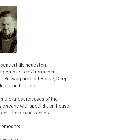
äsentiert die neuesten
ungen in der elektronischen
it Schwerpunkt auf House, Deep
House und Techno.
s the latest releases of the
sic scene with spotlight on House,
Tech-House and Techno.
romos to:
bydisco.de