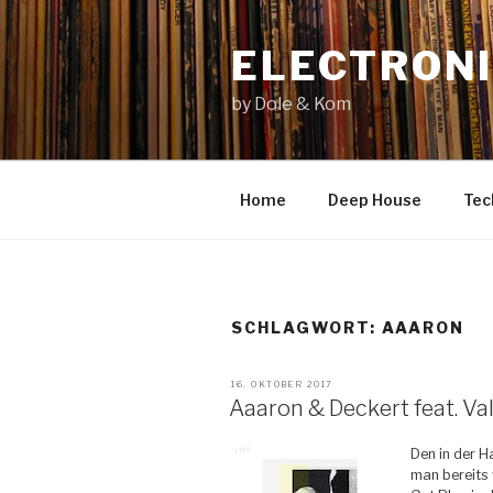
Zum
Inhalt
ELECTRONI
springen
by Dole & Kom
Home
Deep House
Tec
SCHLAGWORT: AAARON
VERÖFFENTLICHT
16. OKTOBER 2017
AM
Aaaron & Deckert feat. Val
Den in der 
man bereits 