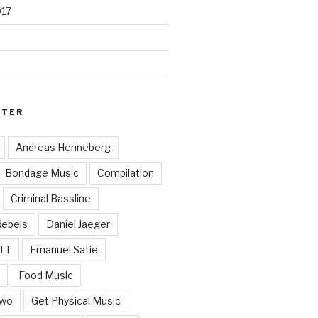
017
RTER
Andreas Henneberg
Bondage Music
Compilation
Criminal Bassline
Rebels
Daniel Jaeger
J T
Emanuel Satie
y
Food Music
Two
Get Physical Music