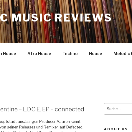
C MUSIC REVIEWS
h House
Afro House
Techno
House
Melodic 
Suche
entine – L.D.O.E. EP – connected
nach:
Hauptstadt ansässigen Producer Aaaron kennt
von seinen Releases und Remixen auf Defected,
ABOUT US