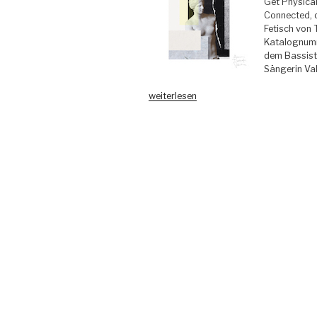
Get Physical
Connected, 
Fetisch von 
Katalognumm
dem Bassiste
Sängerin Val
„Aaaron
weiterlesen
&
Deckert
feat.
Valentine
–
L.D.O.E.
EP
–
connected“