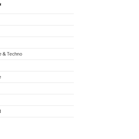
N
e & Techno
e
d