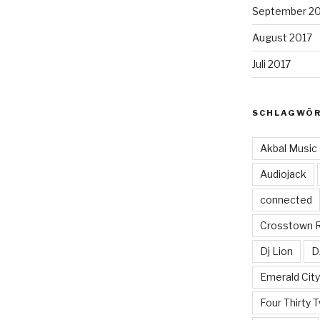
September 2
August 2017
Juli 2017
SCHLAGWÖ
Akbal Music
Audiojack
connected
Crosstown 
Dj Lion
D
Emerald Cit
Four Thirty 