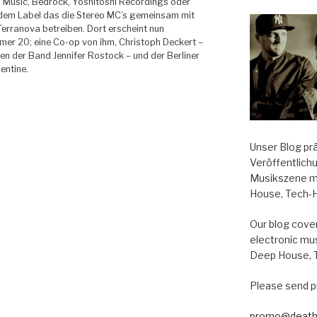
 Music, Bedrock, Yoshitoshi Recordings oder
dem Label das die Stereo MC’s gemeinsam mit
Terranova betreiben. Dort erscheint nun
er 20; eine Co-op von ihm, Christoph Deckert –
n der Band Jennifer Rostock – und der Berliner
entine.
Unser Blog pr
Veröffentlich
Musikszene m
House, Tech-
Our blog cover
electronic mu
Deep House, 
Please send p
promo@death