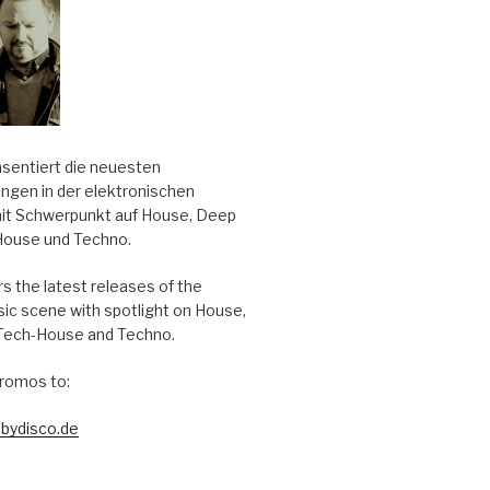
äsentiert die neuesten
ungen in der elektronischen
it Schwerpunkt auf House, Deep
House und Techno.
s the latest releases of the
sic scene with spotlight on House,
Tech-House and Techno.
romos to:
bydisco.de