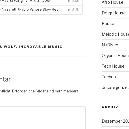
Afro House
Deep House
House
Melodic Hous
NuDisco
& WOLF
,
INCROYABLE MUSIC
Organic Hous
Tech House
Techno
ntar
Uncategorize
tlicht.
Erforderliche Felder sind mit
*
markiert
ARCHIV
Dezember 20