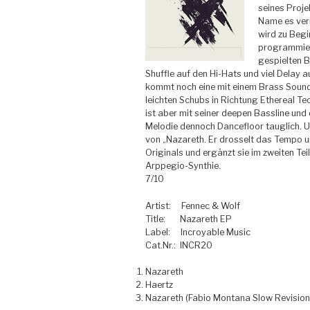
seines Proje
Name es verm
wird zu Begi
programmiert
gespielten B
Shuffle auf den Hi-Hats und viel Delay a
kommt noch eine mit einem Brass Sound
leichten Schubs in Richtung Ethereal Te
ist aber mit seiner deepen Bassline und
Melodie dennoch Dancefloor tauglich. U
von „Nazareth. Er drosselt das Tempo 
Originals und ergänzt sie im zweiten Te
Arppegio-Synthie.
7/10
Artist: Fennec & Wolf
Title: Nazareth EP
Label: Incroyable Music
Cat.Nr.: INCR20
Nazareth
Haertz
Nazareth (Fabio Montana Slow Revision