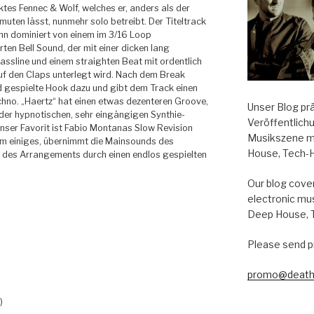
ktes Fennec & Wolf, welches er, anders als der
uten lässt, nunmehr solo betreibt. Der Titeltrack
nn dominiert von einem im 3/16 Loop
en Bell Sound, der mit einer dicken lang
assline und einem straighten Beat mit ordentlich
uf den Claps unterlegt wird.
Nach dem Break
 gespielte Hook dazu und gibt dem Track einen
chno. „Haertz“ hat einen etwas dezenteren Groove,
Unser Blog pr
 der hypnotischen, sehr eingängigen Synthie-
Veröffentlich
nser Favorit ist Fabio Montanas Slow Revision
Musikszene m
um einiges, übernimmt die Mainsounds des
House, Tech-
il des Arrangements durch einen endlos gespielten
Our blog cover
electronic mu
Deep House, 
Please send p
promo@death
)