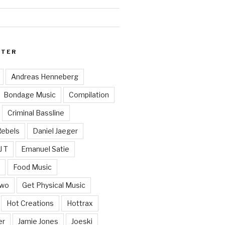
RTER
Andreas Henneberg
Bondage Music
Compilation
Criminal Bassline
Rebels
Daniel Jaeger
J T
Emanuel Satie
y
Food Music
Two
Get Physical Music
Hot Creations
Hottrax
er
Jamie Jones
Joeski