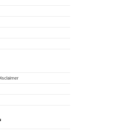
isclaimer
N