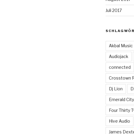
Juli 2017
SCHLAGWÖ
Akbal Music
Audiojack
connected
Crosstown 
Dj Lion
D
Emerald Cit
Four Thirty 
Hive Audio
James Dext