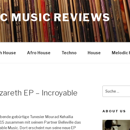
C MUSIC REVIEWS
h House
Afro House
Techno
House
Melodic 
Suche
zareth EP – Incroyable
nach:
ABOUT US
lebende gebürtige Tunesier Mourad Kehailia
15 zusammen mit seinem Partner Belleville das
able Music. Dort erscheint nun seine neue EP