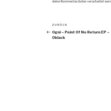
deine Kommentardaten verarbeitet wer
Beitragsnavigation
ZURÜCK
Vorheriger
Beitrag
Ogni – Point Of No Return EP –
Oblack