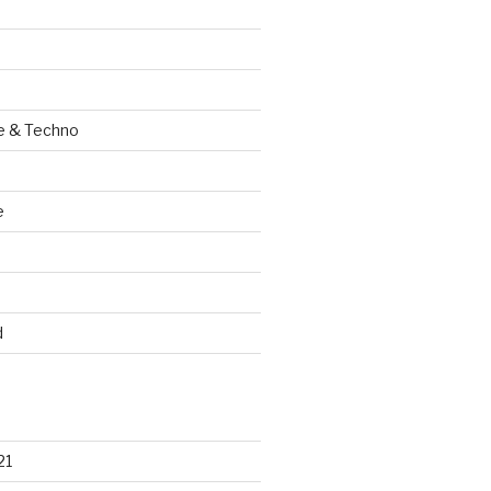
e & Techno
e
d
21