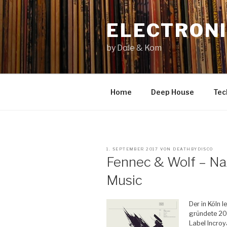
Zum
Inhalt
ELECTRONI
springen
by Dole & Kom
Home
Deep House
Tec
VERÖFFENTLICHT
1. SEPTEMBER 2017
VON
DEATHBYDISCO
AM
Fennec & Wolf – Na
Music
Der in Köln 
gründete 20
Label Incroy