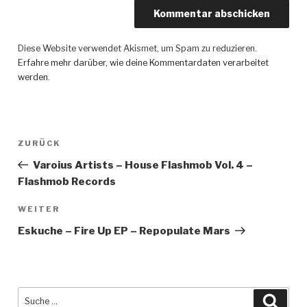
Diese Website verwendet Akismet, um Spam zu reduzieren.
Erfahre mehr darüber, wie deine Kommentardaten verarbeitet
werden
.
Beitragsnavigation
ZURÜCK
Vorheriger
Beitrag
Varoius Artists – House Flashmob Vol. 4 –
Flashmob Records
WEITER
Nächster
Beitrag
Eskuche – Fire Up EP – Repopulate Mars
Suche
Such