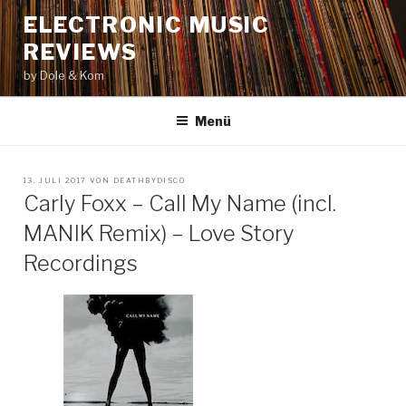
Zum
ELECTRONIC MUSIC
Inhalt
REVIEWS
springen
by Dole & Kom
Menü
VERÖFFENTLICHT
13. JULI 2017
VON
DEATHBYDISCO
AM
Carly Foxx – Call My Name (incl.
MANIK Remix) – Love Story
Recordings