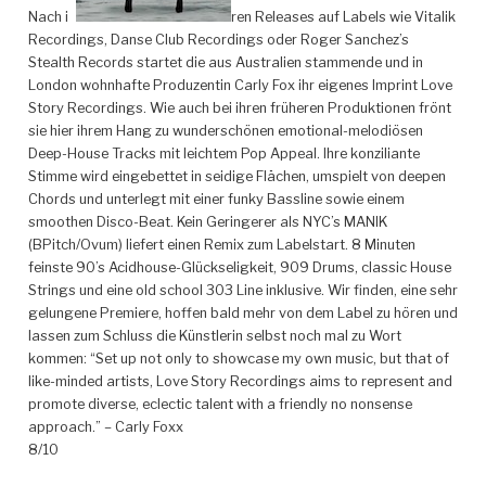
Nach ih
ren Releases auf Labels wie Vitalik
Recordings, Danse Club Recordings oder Roger Sanchez’s
Stealth Records startet die aus Australien stammende und in
London wohnhafte Produzentin Carly Fox ihr eigenes Imprint Love
Story Recordings. Wie auch bei ihren früheren Produktionen frönt
sie hier ihrem Hang zu wunderschönen emotional-melodiösen
Deep-House Tracks mit leichtem Pop Appeal.
Ihre konziliante
Stimme wird eingebettet in seidige Flächen, umspielt von deepen
Chords und unterlegt mit einer funky Bassline sowie einem
smoothen Disco-Beat. Kein Geringerer als NYC’s MANIK
(BPitch/Ovum) liefert einen Remix zum Labelstart. 8 Minuten
feinste 90’s Acidhouse-Glückseligkeit, 909 Drums, classic House
Strings und eine old school 303 Line inklusive. Wir finden, eine sehr
gelungene Premiere, hoffen bald mehr von dem Label zu hören und
lassen zum Schluss die Künstlerin selbst noch mal zu Wort
kommen: “Set up not only to showcase my own music, but that of
like-minded artists, Love Story Recordings aims to represent and
promote diverse, eclectic talent with a friendly no nonsense
approach.” – Carly Foxx
8/10