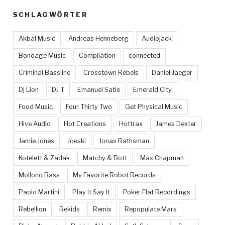
SCHLAGWÖRTER
Akbal Music
Andreas Henneberg
Audiojack
Bondage Music
Compilation
connected
Criminal Bassline
Crosstown Rebels
Daniel Jaeger
Dj Lion
DJ T
Emanuel Satie
Emerald City
Food Music
Four Thirty Two
Get Physical Music
Hive Audio
Hot Creations
Hottrax
James Dexter
Jamie Jones
Joeski
Jonas Rathsman
Kotelett & Zadak
Matchy & Bott
Max Chapman
Mollono.Bass
My Favorite Robot Records
Paolo Martini
Play It Say It
Poker Flat Recordings
Rebellion
Rekids
Remix
Repopulate Mars