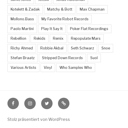
Kotelett & Zadak
Matchy & Bott
Max Chapman
Mollono.Bass
My Favorite Robot Records
Paolo Martini
Play It Say It
Poker Flat Recordings
Rebellion
Rekids
Remix
Repopulate Mars
Richy Ahmed
Robbie Akbal
Seth Schwarz
Snoe
Stefan Braatz
Stripped Down Records
Suol
Various Artists
Vinyl
Who Samples Who
Facebook
Instagram
Twitter
Feed
Stolz präsentiert von WordPress