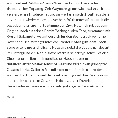
erscheint mit „Wulfman“ von ZW ein fast schon klassischer
dramatischer Popsong. Zeb Wayne zeigt uns wie musikalisch
versiert er als Producer ist und serviert uns nach „Float“ aus dem
letzten Jahr wieder ein zeitlos schönes Werk unterstützt durch die
bezaubernd sirenenhafte Stimme von Ziwi.
Natürlich gibt es zum
Original noch ein feines Remix Package. Alva Toto, zusammen mit
Ryuichi Sakamoto, verantwortlich für den Soundtrack von „The
Revenant“ und Mitbegründer von Raster-Noton gibt dem Track
seine eigene melancholische Note und setzt die Vocals nur dezent
im Hintergrund ein. Radiolslave liefert in seiner typischen Art eine
Clubinterpretation mit hypnotischer Bassline, einem
detailverliebten Shaker Rimshot Beat und zerstückelt geloopten
Gesang Parts. Calibres Mix mit seinem sphärischen Intro den
warmen Pad Sounds und den synkopisch gesetzten Percussions
ist jedoch neben dem Original eindeutig unser Favorit.
Hervorzuheben wäre noch das sehr gelungene Cover-Artwork
8/10