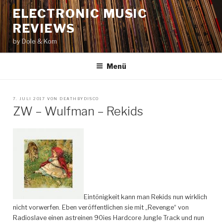
Zum
ELECTRONIC MUSIC
Inhalt
REVIEWS
springen
by Dole & Kom
Menü
VERÖFFENTLICHT
7. JULI 2017
VON
DEATHBYDISCO
AM
ZW – Wulfman – Rekids
Eintönigkeit kann man Rekids nun wirklich
nicht vorwerfen. Eben veröffentlichen sie mit „Revenge“ von
Radioslave einen astreinen 90ies Hardcore Jungle Track und nun