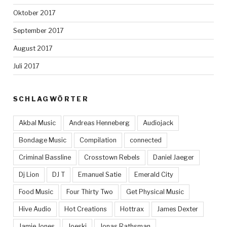
Oktober 2017
September 2017
August 2017
Juli 2017
SCHLAGWÖRTER
Akbal Music
Andreas Henneberg
Audiojack
Bondage Music
Compilation
connected
Criminal Bassline
Crosstown Rebels
Daniel Jaeger
Dj Lion
DJ T
Emanuel Satie
Emerald City
Food Music
Four Thirty Two
Get Physical Music
Hive Audio
Hot Creations
Hottrax
James Dexter
Jamie Jones
Joeski
Jonas Rathsman