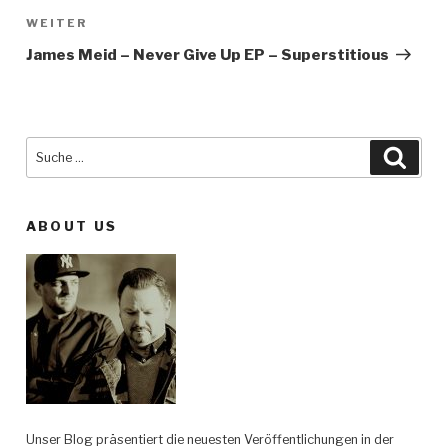
WEITER
Nächster
Beitrag
James Meid – Never Give Up EP – Superstitious
Suche
Such
nach:
ABOUT US
Unser Blog präsentiert die neuesten Veröffentlichungen in der