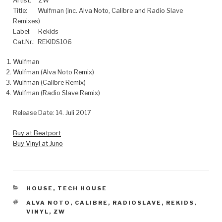
Artist: ZW
Title: Wulfman (inc. Alva Noto, Calibre and Radio Slave
Remixes)
Label: Rekids
Cat.Nr.: REKIDS106
Wulfman
Wulfman (Alva Noto Remix)
Wulfman (Calibre Remix)
Wulfman (Radio Slave Remix)
Release Date: 14. Juli 2017
Buy at Beatport
Buy Vinyl at Juno
KATEGORIEN
HOUSE
,
TECH HOUSE
SCHLAGWÖRTER
ALVA NOTO
,
CALIBRE
,
RADIOSLAVE
,
REKIDS
,
VINYL
,
ZW