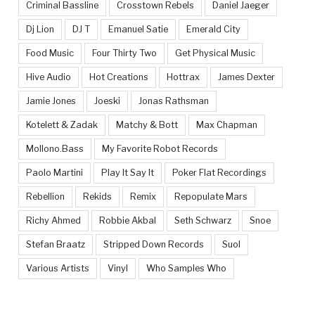
Criminal Bassline
Crosstown Rebels
Daniel Jaeger
Dj Lion
DJ T
Emanuel Satie
Emerald City
Food Music
Four Thirty Two
Get Physical Music
Hive Audio
Hot Creations
Hottrax
James Dexter
Jamie Jones
Joeski
Jonas Rathsman
Kotelett & Zadak
Matchy & Bott
Max Chapman
Mollono.Bass
My Favorite Robot Records
Paolo Martini
Play It Say It
Poker Flat Recordings
Rebellion
Rekids
Remix
Repopulate Mars
Richy Ahmed
Robbie Akbal
Seth Schwarz
Snoe
Stefan Braatz
Stripped Down Records
Suol
Various Artists
Vinyl
Who Samples Who