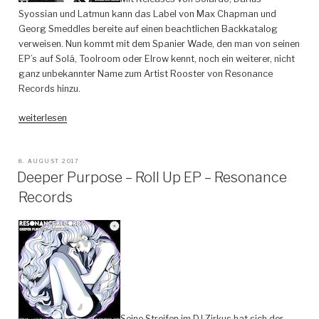
Syossian und Latmun kann das Label von Max Chapman und
Georg Smeddles bereite auf einen beachtlichen Backkatalog
verweisen. Nun kommt mit dem Spanier Wade, den man von seinen
EP’s auf Solá, Toolroom oder Elrow kennt, noch ein weiterer, nicht
ganz unbekannter Name zum Artist Rooster von Resonance
Records hinzu.
„Wade
weiterlesen
–
Hardpop
–
VERÖFFENTLICHT
8. AUGUST 2017
AM
Deeper Purpose – Roll Up EP – Resonance
Resonance
Records“
Records
Seine Streifen im DJ Zirkus hat sich der