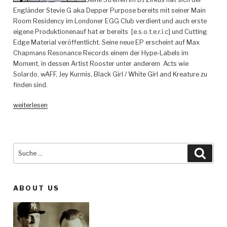
Engländer Stevie G aka Depper Purpose bereits mit seiner Main
Room Residency im Londoner EGG Club verdient und auch erste
eigene Produktionenauf hat er bereits [e.s.o.t.e.r.i.c] und Cutting
Edge Material veröffentlicht. Seine neue EP erscheint auf Max
Chapmans Resonance Records einem der Hype-Labels im
Moment, in dessen Artist Rooster unter anderem Acts wie
Solardo, wAFF, Jey Kurmis, Black Girl / White Girl and Kreature zu
finden sind.
„Deeper
weiterlesen
Purpose
–
Roll
Up
Suche
Such
EP
nach:
–
Resonance
ABOUT US
Records“