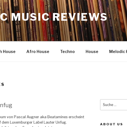
C MUSIC REVIEWS
h House
Afro House
Techno
House
Melodic 
ES
Suche
Unfug
nach:
bum von Pascal Augner aka Beatamines erscheint
f dem Luxemburger Label Lauter Unfug.
ABOUT US