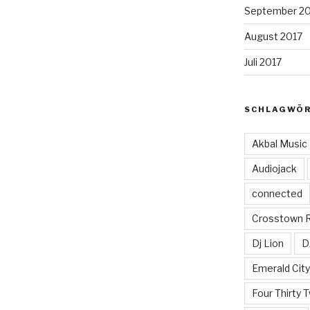
September 2
August 2017
Juli 2017
SCHLAGWÖ
Akbal Music
Audiojack
connected
Crosstown 
Dj Lion
D
Emerald Cit
Four Thirty 