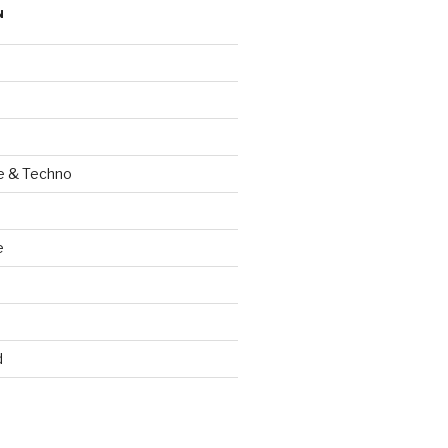
N
e & Techno
e
d