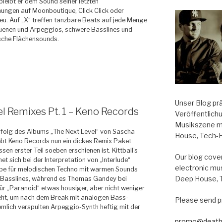
bleibt er dem Sound seiner letzten
hungen auf Moonboutique, Click Click oder
eu. Auf „X“ treffen tanzbare Beats auf jede Menge
uenen und Arpeggios, schwere Basslines und
che Flächensounds.
Unser Blog pr
l Remixes Pt. 1 – Keno Records
Veröffentlich
Musikszene m
folg des Albums „The Next Level“ von Sascha
House, Tech-
ebt Keno Records nun ein dickes Remix Paket
ssen erster Teil soeben erschienen ist. Kittball’s
Our blog cover
et sich bei der Interpretation von „Interlude“
electronic mu
iebe für melodischen Techno mit warmen Sounds
Deep House, 
 Basslines, während es Thomas Gandey bei
ür „Paranoid“ etwas housiger, aber nicht weniger
ht, um nach dem Break mit analogen Bass-
Please send p
emlich verspulten Arpeggio-Synth heftig mit der
promo@death