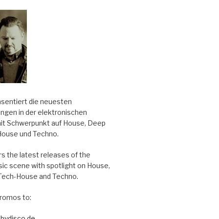
äsentiert die neuesten
ungen in der elektronischen
it Schwerpunkt auf House, Deep
House und Techno.
s the latest releases of the
sic scene with spotlight on House,
Tech-House and Techno.
romos to:
bydisco.de