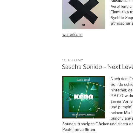
Musikalisch 
Veröffentlic
Einmusika tr
Synhtie-Seq
atmosphäris
„Beatamines
weiterlesen
–
X
–
Lauter
VERÖFFENTLICHT
18. JULI 2017
Unfug“
AM
Sascha Sonido – Next Leve
Nach dem
Er
Sonido schi
hinterher, de
P.A.C.O. widm
seiner Vorl
und pumpin’
seinem Mix f
punchy ange
Sounds, trancigen Flächen und einem zi
Peaktime zu flirten.