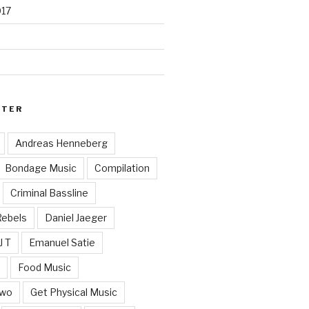
017
RTER
Andreas Henneberg
Bondage Music
Compilation
Criminal Bassline
Rebels
Daniel Jaeger
J T
Emanuel Satie
y
Food Music
Two
Get Physical Music