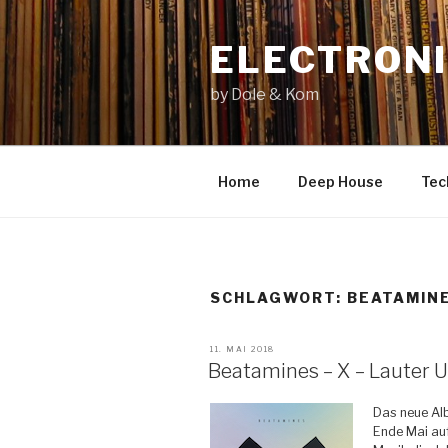
Zum
Inhalt
ELECTRONI
springen
by Dole & Kom
Home
Deep House
Tec
SCHLAGWORT: BEATAMIN
VERÖFFENTLICHT
11. MAI 2018
AM
Beatamines – X – Lauter 
Das neue Al
Ende Mai au