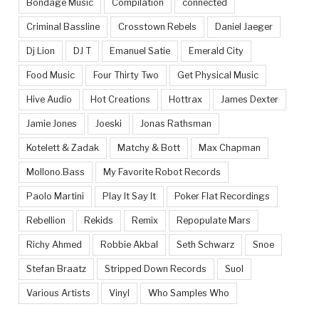
Bondage Music
Compilation
connected
Criminal Bassline
Crosstown Rebels
Daniel Jaeger
Dj Lion
DJ T
Emanuel Satie
Emerald City
Food Music
Four Thirty Two
Get Physical Music
Hive Audio
Hot Creations
Hottrax
James Dexter
Jamie Jones
Joeski
Jonas Rathsman
Kotelett & Zadak
Matchy & Bott
Max Chapman
Mollono.Bass
My Favorite Robot Records
Paolo Martini
Play It Say It
Poker Flat Recordings
Rebellion
Rekids
Remix
Repopulate Mars
Richy Ahmed
Robbie Akbal
Seth Schwarz
Snoe
Stefan Braatz
Stripped Down Records
Suol
Various Artists
Vinyl
Who Samples Who