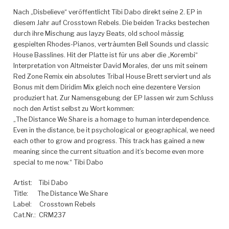
Nach „Disbelieve“ veröffentlicht Tibi Dabo direkt seine 2. EP in
diesem Jahr auf Crosstown Rebels. Die beiden Tracks bestechen
durch ihre Mischung aus layzy Beats, old school mässig
gespielten Rhodes-Pianos, verträumten Bell Sounds und classic
House Basslines.
Hit der Platte ist für uns aber die „Korembi“
Interpretation von Altmeister David Morales, der uns mit seinem
Red Zone Remix ein absolutes Tribal House Brett serviert und als
Bonus mit dem Diridim Mix gleich noch eine dezentere Version
produziert hat. Zur Namensgebung der EP lassen wir zum Schluss
noch den Artist selbst zu Wort kommen:
„The Distance We Share is a homage to human interdependence.
Even in the distance, be it psychological or geographical, we need
each other to grow and progress. This track has gained a new
meaning since the current situation and it’s become even more
special to me now.“ Tibi Dabo
Artist:
Tibi Dabo
Title:
The Distance We Share
Label:
Crosstown Rebels
Cat.Nr.:
CRM237