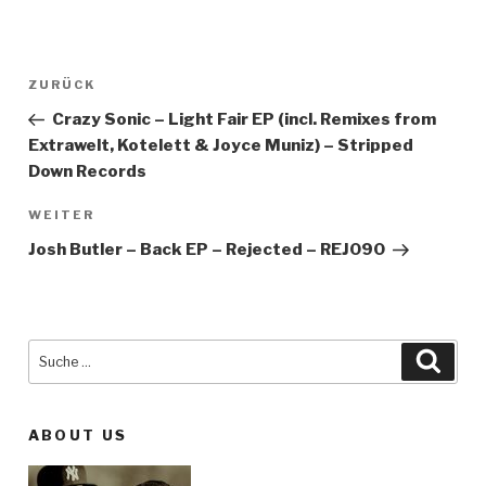
Beitragsnavigation
ZURÜCK
Vorheriger
Beitrag
Crazy Sonic – Light Fair EP (incl. Remixes from
Extrawelt, Kotelett & Joyce Muniz) – Stripped
Down Records
WEITER
Nächster
Beitrag
Josh Butler – Back EP – Rejected – REJ090
Suche
Such
nach:
ABOUT US