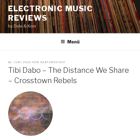
Zum
ELECTRONIC MUSIC
Inhalt
REVIEWS
springen
by Dole & Kom
Menü
VERÖFFENTLICHT
18. JUNI 2020
VON
DEATHBYDISCO
AM
Tibi Dabo – The Distance We Share
– Crosstown Rebels