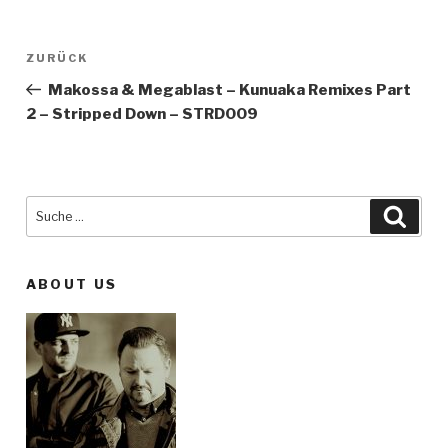
Beitragsnavigation
ZURÜCK
Vorheriger
Beitrag
Makossa & Megablast – Kunuaka Remixes Part
2 – Stripped Down – STRD009
Suche
Such
nach:
ABOUT US