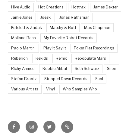
Hive Audio
Hot Creations
Hottrax
James Dexter
Jamie Jones
Joeski
Jonas Rathsman
Kotelett & Zadak
Matchy & Bott
Max Chapman
Mollono.Bass
My Favorite Robot Records
Paolo Martini
Play It Say It
Poker Flat Recordings
Rebellion
Rekids
Remix
Repopulate Mars
Richy Ahmed
Robbie Akbal
Seth Schwarz
Snoe
Stefan Braatz
Stripped Down Records
Suol
Various Artists
Vinyl
Who Samples Who
Facebook
Instagram
Twitter
Feed