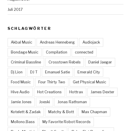
Juli 2017
SCHLAGWÖRTER
Akbal Music
Andreas Henneberg
Audiojack
Bondage Music
Compilation
connected
Criminal Bassline
Crosstown Rebels
Daniel Jaeger
Dj Lion
DJ T
Emanuel Satie
Emerald City
Food Music
Four Thirty Two
Get Physical Music
Hive Audio
Hot Creations
Hottrax
James Dexter
Jamie Jones
Joeski
Jonas Rathsman
Kotelett & Zadak
Matchy & Bott
Max Chapman
Mollono.Bass
My Favorite Robot Records