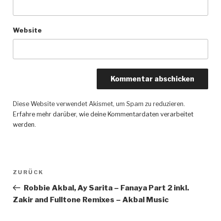
Website
Diese Website verwendet Akismet, um Spam zu reduzieren.
Erfahre mehr darüber, wie deine Kommentardaten verarbeitet
werden
.
Beitragsnavigation
ZURÜCK
Vorheriger
Beitrag
Robbie Akbal, Ay Sarita – Fanaya Part 2 inkl.
Zakir and Fulltone Remixes – Akbal Music