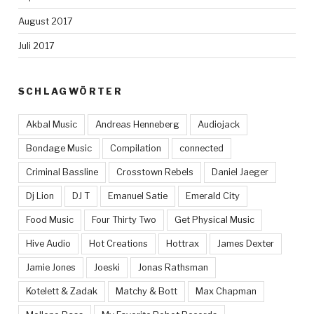
August 2017
Juli 2017
SCHLAGWÖRTER
Akbal Music
Andreas Henneberg
Audiojack
Bondage Music
Compilation
connected
Criminal Bassline
Crosstown Rebels
Daniel Jaeger
Dj Lion
DJ T
Emanuel Satie
Emerald City
Food Music
Four Thirty Two
Get Physical Music
Hive Audio
Hot Creations
Hottrax
James Dexter
Jamie Jones
Joeski
Jonas Rathsman
Kotelett & Zadak
Matchy & Bott
Max Chapman