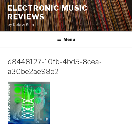
Zum
ELECTRONIC MUSIC
Inhalt
REVIEWS
springen
by Dole & Kom
Menü
d8448127-10fb-4bd5-8cea-
a30be2ae98e2