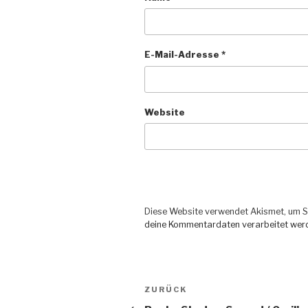
E-Mail-Adresse
*
Website
Diese Website verwendet Akismet, um S
deine Kommentardaten verarbeitet wer
Beitragsnavigation
ZURÜCK
Vorheriger
Beitrag