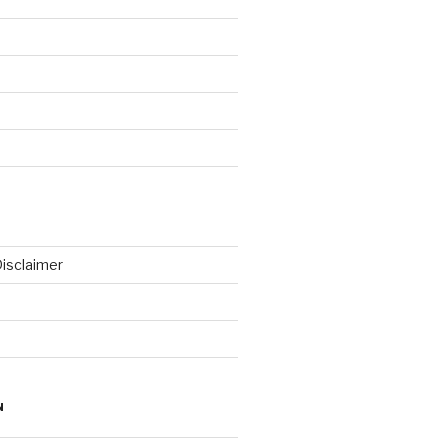
isclaimer
N