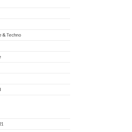
e & Techno
e
d
21