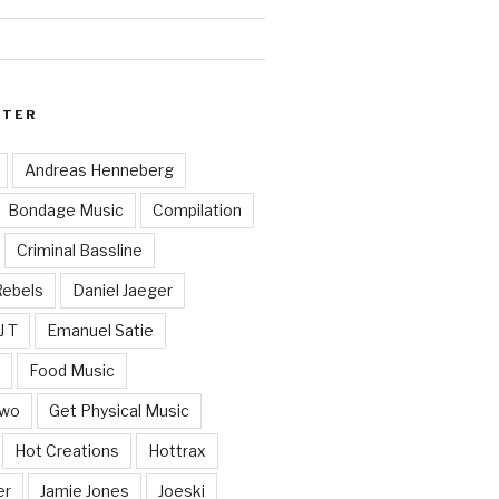
RTER
Andreas Henneberg
Bondage Music
Compilation
Criminal Bassline
Rebels
Daniel Jaeger
J T
Emanuel Satie
y
Food Music
Two
Get Physical Music
Hot Creations
Hottrax
er
Jamie Jones
Joeski