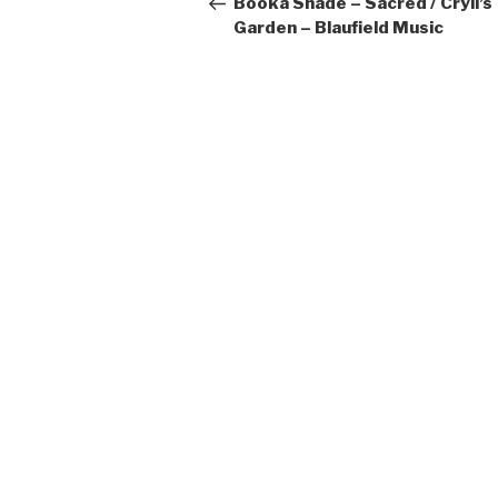
Booka Shade – Sacred / Cryil’s
Garden – Blaufield Music