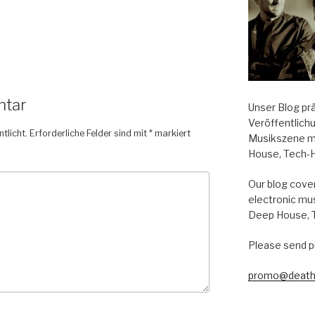
ntar
Unser Blog pr
Veröffentlich
tlicht.
Erforderliche Felder sind mit
*
markiert
Musikszene m
House, Tech-
Our blog cover
electronic mu
Deep House, 
Please send p
promo@death