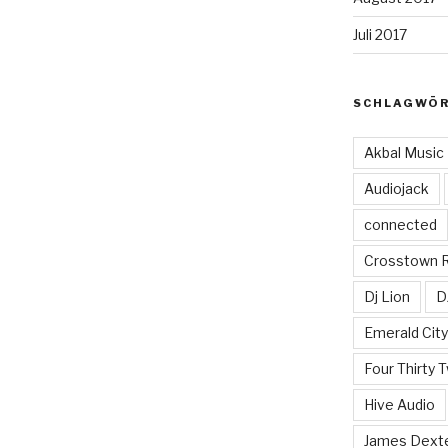
Juli 2017
SCHLAGWÖ
Akbal Music
Audiojack
connected
Crosstown 
Dj Lion
D
Emerald Cit
Four Thirty 
Hive Audio
James Dext