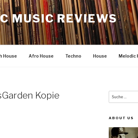
C MUSIC REVIEWS
h House
Afro House
Techno
House
Melodic 
sGarden Kopie
Suche
nach:
ABOUT US