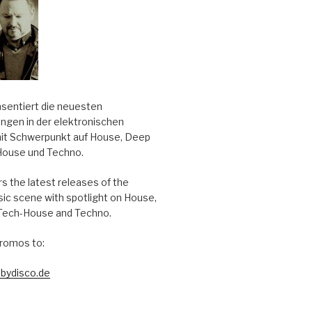
äsentiert die neuesten
ungen in der elektronischen
it Schwerpunkt auf House, Deep
House und Techno.
s the latest releases of the
sic scene with spotlight on House,
Tech-House and Techno.
romos to:
bydisco.de