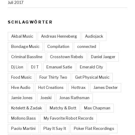
Juli 2017
SCHLAGWÖRTER
Akbal Music
Andreas Henneberg
Audiojack
Bondage Music
Compilation
connected
Criminal Bassline
Crosstown Rebels
Daniel Jaeger
Dj Lion
DJ T
Emanuel Satie
Emerald City
Food Music
Four Thirty Two
Get Physical Music
Hive Audio
Hot Creations
Hottrax
James Dexter
Jamie Jones
Joeski
Jonas Rathsman
Kotelett & Zadak
Matchy & Bott
Max Chapman
Mollono.Bass
My Favorite Robot Records
Paolo Martini
Play It Say It
Poker Flat Recordings