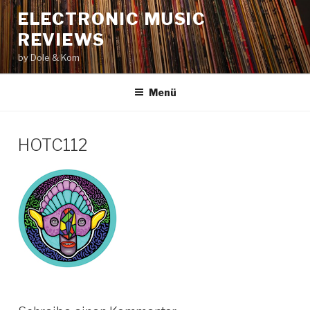
Zum
ELECTRONIC MUSIC
Inhalt
REVIEWS
springen
by Dole & Kom
Menü
HOTC112