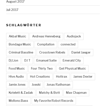
August 2017
Juli 2017
SCHLAGWÖRTER
Akbal Music
Andreas Henneberg
Audiojack
Bondage Music
Compilation
connected
Criminal Bassline
Crosstown Rebels
Daniel Jaeger
Dj Lion
DJ T
Emanuel Satie
Emerald City
Food Music
Four Thirty Two
Get Physical Music
Hive Audio
Hot Creations
Hottrax
James Dexter
Jamie Jones
Joeski
Jonas Rathsman
Kotelett & Zadak
Matchy & Bott
Max Chapman
Mollono.Bass
My Favorite Robot Records