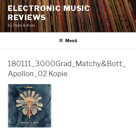
Zum
ELECTRONIC MUSIC
Inhalt
REVIEWS
springen
by Dole & Kom
Menü
180111_3000Grad_Matchy&Bott_
Apollon_02 Kopie