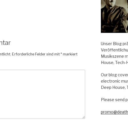
ntar
Unser Blog pr
Veröffentlich
tlicht.
Erforderliche Felder sind mit
*
markiert
Musikszene m
House, Tech-
Our blog cover
electronic mu
Deep House, 
Please send p
promo@death