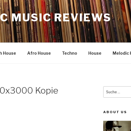
C MUSIC REVIEWS
h House
Afro House
Techno
House
Melodic 
x3000 Kopie
Suche
nach:
ABOUT US