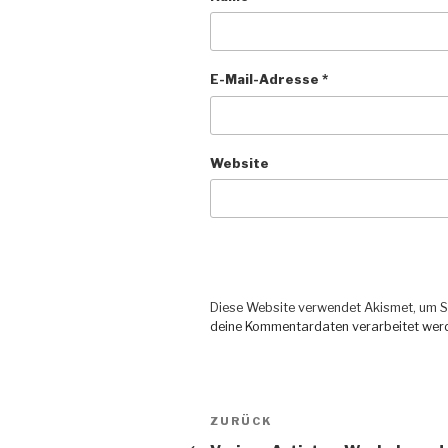
E-Mail-Adresse
*
Website
Diese Website verwendet Akismet, um S
deine Kommentardaten verarbeitet wer
Beitragsnavigation
ZURÜCK
Vorheriger
Beitrag