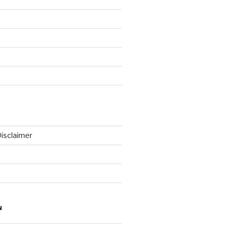
isclaimer
N