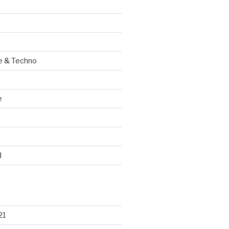
e & Techno
e
d
21