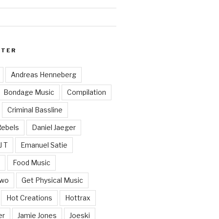
RTER
Andreas Henneberg
Bondage Music
Compilation
Criminal Bassline
Rebels
Daniel Jaeger
J T
Emanuel Satie
y
Food Music
Two
Get Physical Music
Hot Creations
Hottrax
er
Jamie Jones
Joeski