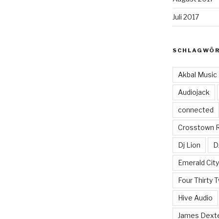
Juli 2017
SCHLAGWÖ
Akbal Music
Audiojack
connected
Crosstown 
Dj Lion
D
Emerald Cit
Four Thirty 
Hive Audio
James Dext