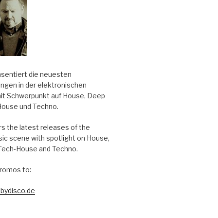
äsentiert die neuesten
ungen in der elektronischen
it Schwerpunkt auf House, Deep
House und Techno.
s the latest releases of the
sic scene with spotlight on House,
Tech-House and Techno.
romos to:
bydisco.de