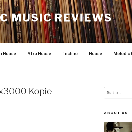
C MUSIC REVIEWS
h House
Afro House
Techno
House
Melodic 
3000 Kopie
Suche
nach:
ABOUT US