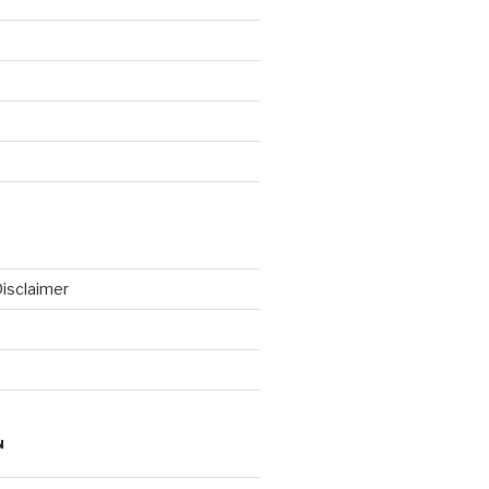
isclaimer
N