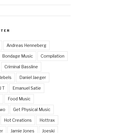
RTER
Andreas Henneberg
Bondage Music
Compilation
Criminal Bassline
Rebels
Daniel Jaeger
J T
Emanuel Satie
y
Food Music
Two
Get Physical Music
Hot Creations
Hottrax
er
Jamie Jones
Joeski