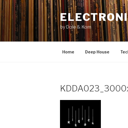
Zum
Inhalt
ELECTRONI
springen
by Dole & Kom
Home
Deep House
Tec
KDDA023_3000x