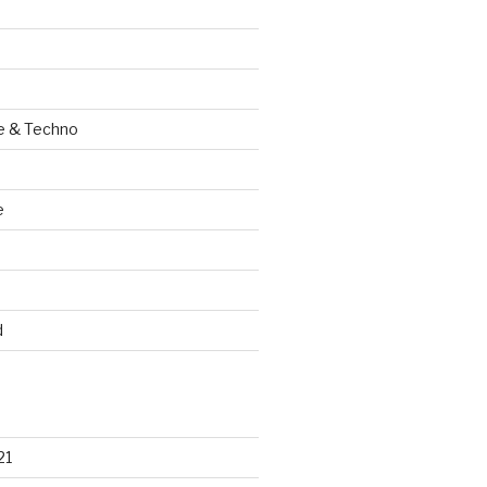
e & Techno
e
d
21