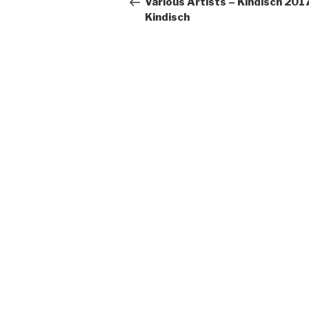
Various Artists – Kindisch 201
Kindisch