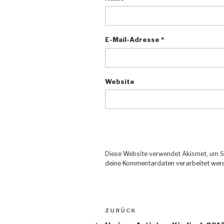
E-Mail-Adresse
*
Website
Diese Website verwendet Akismet, um S
deine Kommentardaten verarbeitet wer
Beitragsnavigation
ZURÜCK
Vorheriger
Beitrag