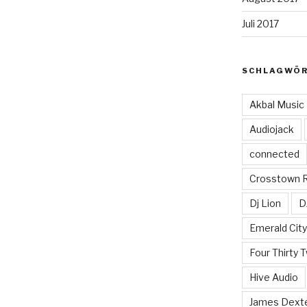
Juli 2017
SCHLAGWÖ
Akbal Music
Audiojack
connected
Crosstown 
Dj Lion
D
Emerald Cit
Four Thirty 
Hive Audio
James Dext