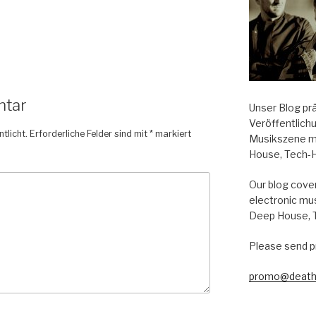
ntar
Unser Blog pr
Veröffentlich
tlicht.
Erforderliche Felder sind mit
*
markiert
Musikszene m
House, Tech-
Our blog cover
electronic mu
Deep House, 
Please send p
promo@death