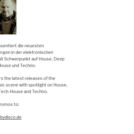
äsentiert die neuesten
ungen in der elektronischen
it Schwerpunkt auf House, Deep
House und Techno.
s the latest releases of the
sic scene with spotlight on House,
Tech-House and Techno.
romos to:
bydisco.de