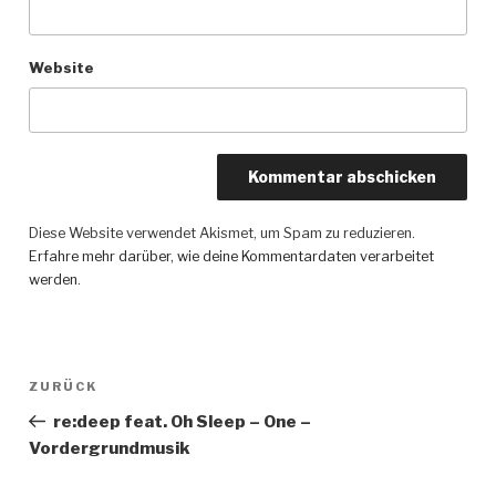
Website
Diese Website verwendet Akismet, um Spam zu reduzieren.
Erfahre mehr darüber, wie deine Kommentardaten verarbeitet
werden
.
Beitragsnavigation
ZURÜCK
Vorheriger
Beitrag
re:deep feat. Oh Sleep – One –
Vordergrundmusik