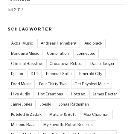
Juli 2017
SCHLAGWÖRTER
Akbal Music
Andreas Henneberg
Audiojack
Bondage Music
Compilation
connected
Criminal Bassline
Crosstown Rebels
Daniel Jaeger
Dj Lion
DJ T
Emanuel Satie
Emerald City
Food Music
Four Thirty Two
Get Physical Music
Hive Audio
Hot Creations
Hottrax
James Dexter
Jamie Jones
Joeski
Jonas Rathsman
Kotelett & Zadak
Matchy & Bott
Max Chapman
Mollono.Bass
My Favorite Robot Records