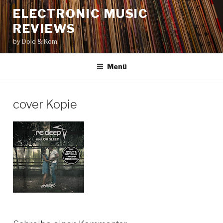
Zum
ELECTRONIC MUSIC
Inhalt
REVIEWS
springen
by Dole & Kom
Menü
cover Kopie