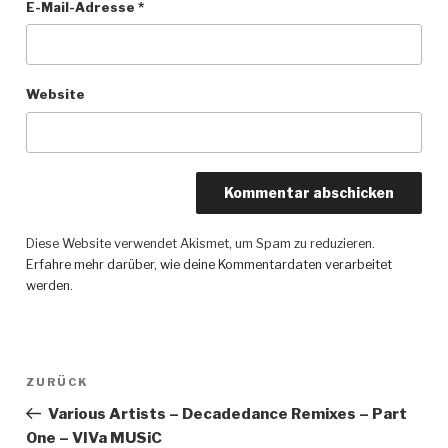
E-Mail-Adresse
*
Website
Diese Website verwendet Akismet, um Spam zu reduzieren.
Erfahre mehr darüber, wie deine Kommentardaten verarbeitet
werden
.
Beitragsnavigation
ZURÜCK
Vorheriger
Beitrag
Various Artists – Decadedance Remixes – Part
One – VIVa MUSiC