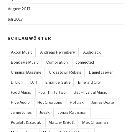
August 2017
Juli 2017
SCHLAGWÖRTER
Akbal Music
Andreas Henneberg
Audiojack
Bondage Music
Compilation
connected
Criminal Bassline
Crosstown Rebels
Daniel Jaeger
Dj Lion
DJ T
Emanuel Satie
Emerald City
Food Music
Four Thirty Two
Get Physical Music
Hive Audio
Hot Creations
Hottrax
James Dexter
Jamie Jones
Joeski
Jonas Rathsman
Kotelett & Zadak
Matchy & Bott
Max Chapman